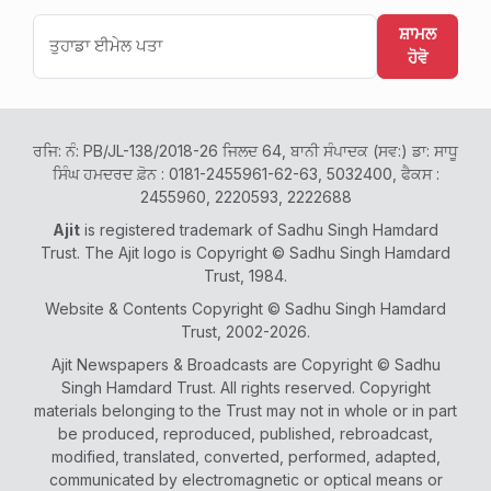
ਸ਼ਾਮਲ
ਹੋਵੋ
ਰਜਿ: ਨੰ: PB/JL-138/2018-26 ਜਿਲਦ 64, ਬਾਨੀ ਸੰਪਾਦਕ (ਸਵ:) ਡਾ: ਸਾਧੂ
ਸਿੰਘ ਹਮਦਰਦ ਫ਼ੋਨ : 0181-2455961-62-63, 5032400, ਫੈਕਸ :
2455960, 2220593, 2222688
Ajit
is registered trademark of Sadhu Singh Hamdard
Trust. The Ajit logo is Copyright © Sadhu Singh Hamdard
Trust, 1984.
Website & Contents Copyright © Sadhu Singh Hamdard
Trust, 2002-2026.
Ajit Newspapers & Broadcasts are Copyright © Sadhu
Singh Hamdard Trust. All rights reserved. Copyright
materials belonging to the Trust may not in whole or in part
be produced, reproduced, published, rebroadcast,
modified, translated, converted, performed, adapted,
communicated by electromagnetic or optical means or