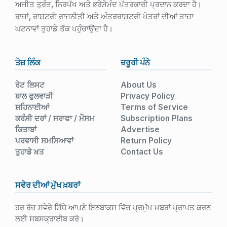
ਅਜੀਤ ਤੁਰੰਤ, ਨਿਰਪੱਖ ਅਤੇ ਭਰੋਸੇਮੰਦ ਪੱਤਰਕਾਰੀ ਪ੍ਰਦਾਨ ਕਰਦਾ ਹੈ।
ਰਾਜਾਂ, ਰਾਸ਼ਟਰੀ ਰਾਜਨੀਤੀ ਅਤੇ ਅੰਤਰਰਾਸ਼ਟਰੀ ਖੇਤਰਾਂ ਦੀਆਂ ਤਾਜ਼ਾ
ਘਟਨਾਵਾਂ ਤੁਹਾਡੇ ਤੱਕ ਪਹੁੰਚਾਉਂਦਾ ਹੈ।
ਤੇਜ਼ ਲਿੰਕ
ਜ਼ਰੂਰੀ ਪੰਨੇ
ਰੇਟ ਲਿਸਟ
About Us
ਬਾਲ ਫੁਲਵਾੜੀ
Privacy Policy
ਸ਼ਹਿਨਾਈਆਂ
Terms of Service
ਕਰੰਸੀ ਦਰਾਂ / ਸਰਾਫਾ / ਮੌਸਮ
Subscription Plans
ਕਿਤਾਬਾਂ
Advertise
ਪਰਵਾਸੀ ਸਮਸਿਆਵਾਂ
Return Policy
ਤੁਹਾਡੇ ਖ਼ਤ
Contact Us
ਸਵੇਰ ਦੀਆਂ ਮੁੱਖ ਖ਼ਬਰਾਂ
ਹਰ ਰੋਜ਼ ਸਵੇਰੇ ਸਿੱਧੇ ਆਪਣੇ ਇਨਬਾਕਸ ਵਿੱਚ ਪ੍ਰਮੁੱਖ ਖ਼ਬਰਾਂ ਪ੍ਰਾਪਤ ਕਰਨ
ਲਈ ਸਬਸਕ੍ਰਾਈਬ ਕਰੋ।