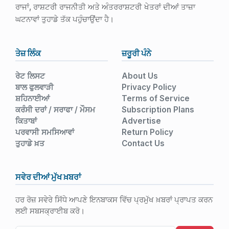
ਰਾਜਾਂ, ਰਾਸ਼ਟਰੀ ਰਾਜਨੀਤੀ ਅਤੇ ਅੰਤਰਰਾਸ਼ਟਰੀ ਖੇਤਰਾਂ ਦੀਆਂ ਤਾਜ਼ਾ
ਘਟਨਾਵਾਂ ਤੁਹਾਡੇ ਤੱਕ ਪਹੁੰਚਾਉਂਦਾ ਹੈ।
ਤੇਜ਼ ਲਿੰਕ
ਜ਼ਰੂਰੀ ਪੰਨੇ
ਰੇਟ ਲਿਸਟ
About Us
ਬਾਲ ਫੁਲਵਾੜੀ
Privacy Policy
ਸ਼ਹਿਨਾਈਆਂ
Terms of Service
ਕਰੰਸੀ ਦਰਾਂ / ਸਰਾਫਾ / ਮੌਸਮ
Subscription Plans
ਕਿਤਾਬਾਂ
Advertise
ਪਰਵਾਸੀ ਸਮਸਿਆਵਾਂ
Return Policy
ਤੁਹਾਡੇ ਖ਼ਤ
Contact Us
ਸਵੇਰ ਦੀਆਂ ਮੁੱਖ ਖ਼ਬਰਾਂ
ਹਰ ਰੋਜ਼ ਸਵੇਰੇ ਸਿੱਧੇ ਆਪਣੇ ਇਨਬਾਕਸ ਵਿੱਚ ਪ੍ਰਮੁੱਖ ਖ਼ਬਰਾਂ ਪ੍ਰਾਪਤ ਕਰਨ
ਲਈ ਸਬਸਕ੍ਰਾਈਬ ਕਰੋ।