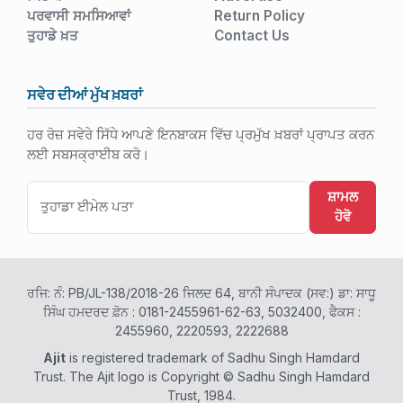
ਪਰਵਾਸੀ ਸਮਸਿਆਵਾਂ
Return Policy
ਤੁਹਾਡੇ ਖ਼ਤ
Contact Us
ਸਵੇਰ ਦੀਆਂ ਮੁੱਖ ਖ਼ਬਰਾਂ
ਹਰ ਰੋਜ਼ ਸਵੇਰੇ ਸਿੱਧੇ ਆਪਣੇ ਇਨਬਾਕਸ ਵਿੱਚ ਪ੍ਰਮੁੱਖ ਖ਼ਬਰਾਂ ਪ੍ਰਾਪਤ ਕਰਨ
ਲਈ ਸਬਸਕ੍ਰਾਈਬ ਕਰੋ।
ਸ਼ਾਮਲ
ਹੋਵੋ
ਰਜਿ: ਨੰ: PB/JL-138/2018-26 ਜਿਲਦ 64, ਬਾਨੀ ਸੰਪਾਦਕ (ਸਵ:) ਡਾ: ਸਾਧੂ
ਸਿੰਘ ਹਮਦਰਦ ਫ਼ੋਨ : 0181-2455961-62-63, 5032400, ਫੈਕਸ :
2455960, 2220593, 2222688
Ajit
is registered trademark of Sadhu Singh Hamdard
Trust. The Ajit logo is Copyright © Sadhu Singh Hamdard
Trust, 1984.