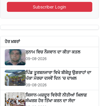
Subscriber Login
ਹੋਰ ਖ਼ਬਰਾਂ
ਸੁਨਾਮ ਵਿਚ ਨੌਜਵਾਨ ਦਾ ਕੀਤਾ ਕਤਲ
09-08-2026
ਪਿੰਡ ਤੂਰਬਨਜਾਰਾ ਵਿਖੇ ਬੀਕੇਯੂ ਉਗਰਾਹਾਂ ਦਾ
ਪੱਕਾ ਮੋਰਚਾ ਦਸਵੇਂ ਦਿਨ ’ਚ ਦਾਖ਼ਲ
09-08-2026
ਕਿਸਾਨ-ਮਜ਼ਦੂਰ ਵਿਰੋਧੀ ਨੀਤੀਆਂ ਖ਼ਿਲਾਫ਼
ਸੰਘਰਸ਼ ਹੋਰ ਤਿੱਖਾ ਕਰਨ ਦਾ ਸੱਦਾ