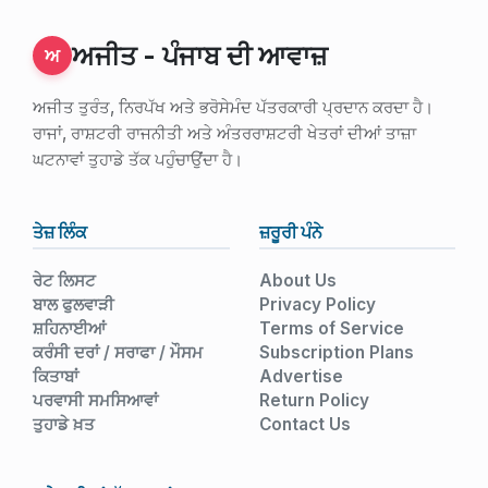
ਅਜੀਤ - ਪੰਜਾਬ ਦੀ ਆਵਾਜ਼
ਅ
ਅਜੀਤ ਤੁਰੰਤ, ਨਿਰਪੱਖ ਅਤੇ ਭਰੋਸੇਮੰਦ ਪੱਤਰਕਾਰੀ ਪ੍ਰਦਾਨ ਕਰਦਾ ਹੈ।
ਰਾਜਾਂ, ਰਾਸ਼ਟਰੀ ਰਾਜਨੀਤੀ ਅਤੇ ਅੰਤਰਰਾਸ਼ਟਰੀ ਖੇਤਰਾਂ ਦੀਆਂ ਤਾਜ਼ਾ
ਘਟਨਾਵਾਂ ਤੁਹਾਡੇ ਤੱਕ ਪਹੁੰਚਾਉਂਦਾ ਹੈ।
ਤੇਜ਼ ਲਿੰਕ
ਜ਼ਰੂਰੀ ਪੰਨੇ
ਰੇਟ ਲਿਸਟ
About Us
ਬਾਲ ਫੁਲਵਾੜੀ
Privacy Policy
ਸ਼ਹਿਨਾਈਆਂ
Terms of Service
ਕਰੰਸੀ ਦਰਾਂ / ਸਰਾਫਾ / ਮੌਸਮ
Subscription Plans
ਕਿਤਾਬਾਂ
Advertise
ਪਰਵਾਸੀ ਸਮਸਿਆਵਾਂ
Return Policy
ਤੁਹਾਡੇ ਖ਼ਤ
Contact Us