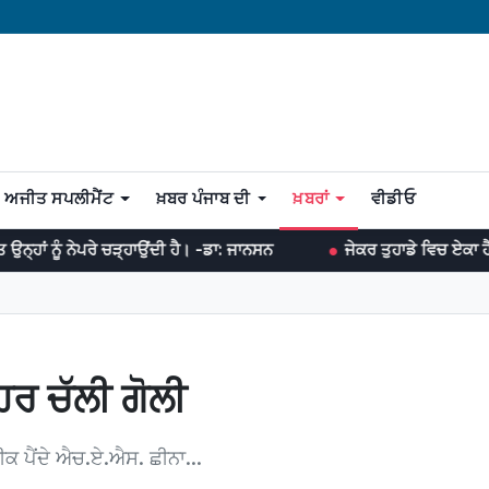
ਅਜੀਤ ਸਪਲੀਮੈਂਟ
ਖ਼ਬਰ ਪੰਜਾਬ ਦੀ
ਖ਼ਬਰਾਂ
ਵੀਡੀਓ
ੜ੍ਹਾਉਂਦੀ ਹੈ। -ਡਾ: ਜਾਨਸਨ
ਜੇਕਰ ਤੁਹਾਡੇ ਵਿਚ ਏਕਾ ਹੈ ਤਾਂ ਤੁਸੀਂ ਹਰ ਜੰਗ
ਹਰ ਚੱਲੀ ਗੋਲੀ
ੀਕ ਪੈਂਦੇ ਐਚ.ਏ.ਐਸ. ਛੀਨਾ...