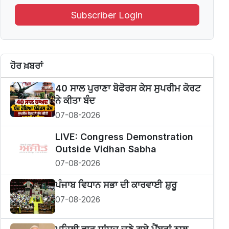
Subscriber Login
ਹੋਰ ਖ਼ਬਰਾਂ
40 ਸਾਲ ਪੁਰਾਣਾ ਬੋਫੋਰਸ ਕੇਸ ਸੁਪਰੀਮ ਕੋਰਟ
ਨੇ ਕੀਤਾ ਬੰਦ
07-08-2026
LIVE: Congress Demonstration
Outside Vidhan Sabha
07-08-2026
ਪੰਜਾਬ ਵਿਧਾਨ ਸਭਾ ਦੀ ਕਾਰਵਾਈ ਸ਼ੁਰੂ
07-08-2026