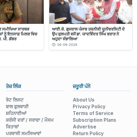
ਡਿੰਗ ਸਮੀਖਿਆ ਸਾਰਥਕ
ਆਈ.ਕੇ. ਗੁਜਰਾਲ ਪੰਜਾਬ ਤਕਨੀਕੀ ਯੂਨੀਵਰਸਿਟੀ ਦੇ
ਾਂ ਨੂੰ ਇਨਸਾਫ਼ ਮਿਲਣ ਵਿਚ
ਉਪ ਕੁਲਪਤੀ ਵਜੋਂ ਡਾ. ਯਾਦਵਿੰਦਰ ਸਿੰਘ ਬਰਾੜ ਨੇ
ਸ. ਪੀ. ਗੱਬਰ
ਅਹੁਦਾ ਸੰਭਾਲਿਆ
06-08-2026
ਤੇਜ਼ ਲਿੰਕ
ਜ਼ਰੂਰੀ ਪੰਨੇ
ਰੇਟ ਲਿਸਟ
About Us
ਬਾਲ ਫੁਲਵਾੜੀ
Privacy Policy
ਸ਼ਹਿਨਾਈਆਂ
Terms of Service
ਕਰੰਸੀ ਦਰਾਂ / ਸਰਾਫਾ / ਮੌਸਮ
Subscription Plans
ਕਿਤਾਬਾਂ
Advertise
ਪਰਵਾਸੀ ਸਮਸਿਆਵਾਂ
Return Policy