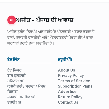
ਅਜੀਤ - ਪੰਜਾਬ ਦੀ ਆਵਾਜ਼
ਅ
ਅਜੀਤ ਤੁਰੰਤ, ਨਿਰਪੱਖ ਅਤੇ ਭਰੋਸੇਮੰਦ ਪੱਤਰਕਾਰੀ ਪ੍ਰਦਾਨ ਕਰਦਾ ਹੈ।
ਰਾਜਾਂ, ਰਾਸ਼ਟਰੀ ਰਾਜਨੀਤੀ ਅਤੇ ਅੰਤਰਰਾਸ਼ਟਰੀ ਖੇਤਰਾਂ ਦੀਆਂ ਤਾਜ਼ਾ
ਘਟਨਾਵਾਂ ਤੁਹਾਡੇ ਤੱਕ ਪਹੁੰਚਾਉਂਦਾ ਹੈ।
ਤੇਜ਼ ਲਿੰਕ
ਜ਼ਰੂਰੀ ਪੰਨੇ
ਰੇਟ ਲਿਸਟ
About Us
ਬਾਲ ਫੁਲਵਾੜੀ
Privacy Policy
ਸ਼ਹਿਨਾਈਆਂ
Terms of Service
ਕਰੰਸੀ ਦਰਾਂ / ਸਰਾਫਾ / ਮੌਸਮ
Subscription Plans
ਕਿਤਾਬਾਂ
Advertise
ਪਰਵਾਸੀ ਸਮਸਿਆਵਾਂ
Return Policy
ਤੁਹਾਡੇ ਖ਼ਤ
Contact Us