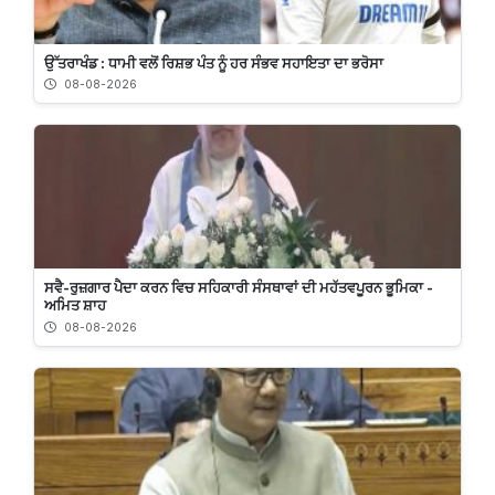
ਉੱਤਰਾਖੰਡ : ਧਾਮੀ ਵਲੋਂ ਰਿਸ਼ਭ ਪੰਤ ਨੂੰ ਹਰ ਸੰਭਵ ਸਹਾਇਤਾ ਦਾ ਭਰੋਸਾ
08-08-2026
ਸਵੈ-ਰੁਜ਼ਗਾਰ ਪੈਦਾ ਕਰਨ ਵਿਚ ਸਹਿਕਾਰੀ ਸੰਸਥਾਵਾਂ ਦੀ ਮਹੱਤਵਪੂਰਨ ਭੂਮਿਕਾ -
ਅਮਿਤ ਸ਼ਾਹ
08-08-2026