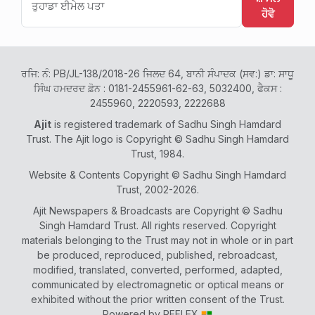
ਹੋਵੋ
ਰਜਿ: ਨੰ: PB/JL-138/2018-26 ਜਿਲਦ 64, ਬਾਨੀ ਸੰਪਾਦਕ (ਸਵ:) ਡਾ: ਸਾਧੂ
ਸਿੰਘ ਹਮਦਰਦ ਫ਼ੋਨ : 0181-2455961-62-63, 5032400, ਫੈਕਸ :
2455960, 2220593, 2222688
Ajit
is registered trademark of Sadhu Singh Hamdard
Trust. The Ajit logo is Copyright © Sadhu Singh Hamdard
Trust, 1984.
Website & Contents Copyright © Sadhu Singh Hamdard
Trust, 2002-2026.
Ajit Newspapers & Broadcasts are Copyright © Sadhu
Singh Hamdard Trust. All rights reserved. Copyright
materials belonging to the Trust may not in whole or in part
be produced, reproduced, published, rebroadcast,
modified, translated, converted, performed, adapted,
communicated by electromagnetic or optical means or
exhibited without the prior written consent of the Trust.
Powered by
REFLEX