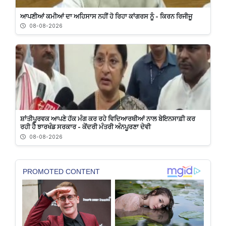
ਆਪਣੀਆਂ ਕਮੀਆਂ ਦਾ ਅਹਿਸਾਸ ਨਹੀਂ ਹੋ ਰਿਹਾ ਕਾਂਗਰਸ ਨੂੰ - ਕਿਰਨ ਰਿਜੀਜੂ
08-08-2026
ਸ਼ਾਂਤੀਪੂਰਵਕ ਆਪਣੇ ਹੱਕ ਮੰਗ ਕਰ ਰਹੇ ਵਿਦਿਆਰਥੀਆਂ ਨਾਲ ਬੇਇਨਸਾਫ਼ੀ ਕਰ
ਰਹੀ ਹੈ ਝਾਰਖੰਡ ਸਰਕਾਰ - ਕੇਂਦਰੀ ਮੰਤਰੀ ਅੰਨਪੂਰਣਾ ਦੇਵੀ
08-08-2026