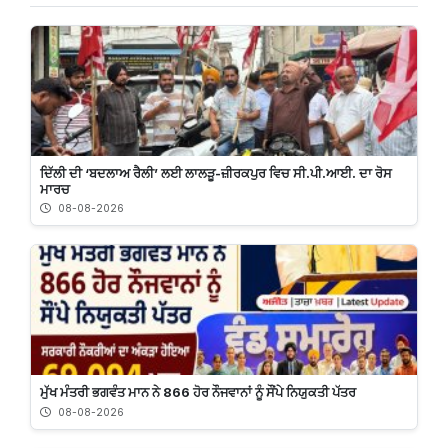
ਦਿੱਲੀ ਦੀ ‘ਬਦਲਾਅ ਰੈਲੀ’ ਲਈ ਲਾਲੜੂ-ਜ਼ੀਰਕਪੁਰ ਵਿਚ ਸੀ.ਪੀ.ਆਈ. ਦਾ ਰੋਸ
ਮਾਰਚ
08-08-2026
ਮੁੱਖ ਮੰਤਰੀ ਭਗਵੰਤ ਮਾਨ ਨੇ 866 ਹੋਰ ਨੌਜਵਾਨਾਂ ਨੂੰ ਸੌਂਪੇ ਨਿਯੁਕਤੀ ਪੱਤਰ
08-08-2026