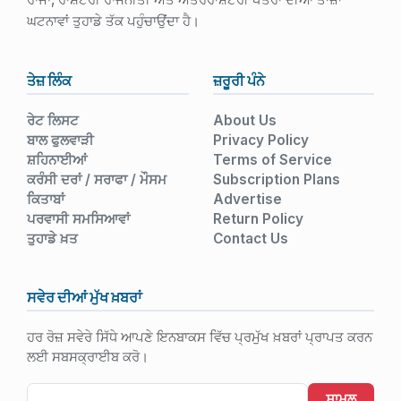
ਘਟਨਾਵਾਂ ਤੁਹਾਡੇ ਤੱਕ ਪਹੁੰਚਾਉਂਦਾ ਹੈ।
ਤੇਜ਼ ਲਿੰਕ
ਜ਼ਰੂਰੀ ਪੰਨੇ
ਰੇਟ ਲਿਸਟ
About Us
ਬਾਲ ਫੁਲਵਾੜੀ
Privacy Policy
ਸ਼ਹਿਨਾਈਆਂ
Terms of Service
ਕਰੰਸੀ ਦਰਾਂ / ਸਰਾਫਾ / ਮੌਸਮ
Subscription Plans
ਕਿਤਾਬਾਂ
Advertise
ਪਰਵਾਸੀ ਸਮਸਿਆਵਾਂ
Return Policy
ਤੁਹਾਡੇ ਖ਼ਤ
Contact Us
ਸਵੇਰ ਦੀਆਂ ਮੁੱਖ ਖ਼ਬਰਾਂ
ਹਰ ਰੋਜ਼ ਸਵੇਰੇ ਸਿੱਧੇ ਆਪਣੇ ਇਨਬਾਕਸ ਵਿੱਚ ਪ੍ਰਮੁੱਖ ਖ਼ਬਰਾਂ ਪ੍ਰਾਪਤ ਕਰਨ
ਲਈ ਸਬਸਕ੍ਰਾਈਬ ਕਰੋ।
ਸ਼ਾਮਲ