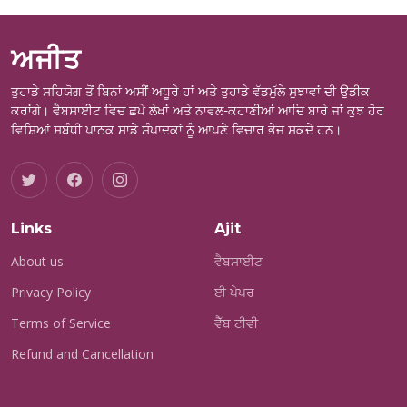
ਅਜੀਤ
ਤੁਹਾਡੇ ਸਹਿਯੋਗ ਤੋਂ ਬਿਨਾਂ ਅਸੀਂ ਅਧੂਰੇ ਹਾਂ ਅਤੇ ਤੁਹਾਡੇ ਵੱਡਮੁੱਲੇ ਸੁਝਾਵਾਂ ਦੀ ਉਡੀਕ
ਕਰਾਂਗੇ। ਵੈਬਸਾਈਟ ਵਿਚ ਛਪੇ ਲੇਖਾਂ ਅਤੇ ਨਾਵਲ-ਕਹਾਣੀਆਂ ਆਦਿ ਬਾਰੇ ਜਾਂ ਕੁਝ ਹੋਰ
ਵਿਸ਼ਿਆਂ ਸਬੰਧੀ ਪਾਠਕ ਸਾਡੇ ਸੰਪਾਦਕਾਂ ਨੂੰ ਆਪਣੇ ਵਿਚਾਰ ਭੇਜ ਸਕਦੇ ਹਨ।
Links
Ajit
About us
ਵੈਬਸਾਈਟ
Privacy Policy
ਈ ਪੇਪਰ
Terms of Service
ਵੈੱਬ ਟੀਵੀ
Refund and Cancellation