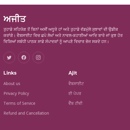
ਅਜੀਤ
ਤੁਹਾਡੇ ਸਹਿਯੋਗ ਤੋਂ ਬਿਨਾਂ ਅਸੀਂ ਅਧੂਰੇ ਹਾਂ ਅਤੇ ਤੁਹਾਡੇ ਵੱਡਮੁੱਲੇ ਸੁਝਾਵਾਂ ਦੀ ਉਡੀਕ
ਕਰਾਂਗੇ। ਵੈਬਸਾਈਟ ਵਿਚ ਛਪੇ ਲੇਖਾਂ ਅਤੇ ਨਾਵਲ-ਕਹਾਣੀਆਂ ਆਦਿ ਬਾਰੇ ਜਾਂ ਕੁਝ ਹੋਰ
ਵਿਸ਼ਿਆਂ ਸਬੰਧੀ ਪਾਠਕ ਸਾਡੇ ਸੰਪਾਦਕਾਂ ਨੂੰ ਆਪਣੇ ਵਿਚਾਰ ਭੇਜ ਸਕਦੇ ਹਨ।
Links
Ajit
About us
ਵੈਬਸਾਈਟ
Privacy Policy
ਈ ਪੇਪਰ
Terms of Service
ਵੈੱਬ ਟੀਵੀ
Refund and Cancellation