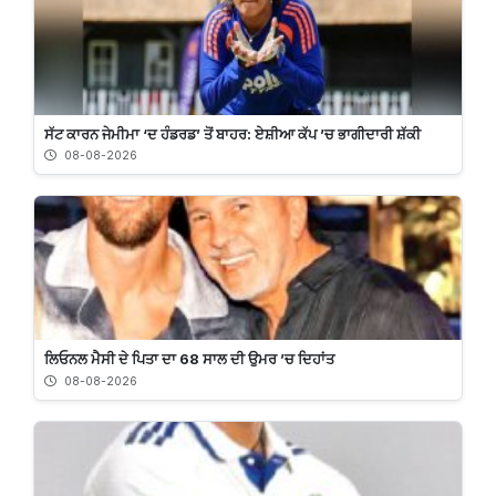
ਸੱਟ ਕਾਰਨ ਜੇਮੀਮਾ ‘ਦ ਹੰਡਰਡ’ ਤੋਂ ਬਾਹਰ: ਏਸ਼ੀਆ ਕੱਪ ’ਚ ਭਾਗੀਦਾਰੀ ਸ਼ੱਕੀ
08-08-2026
ਲਿਓਨਲ ਮੈਸੀ ਦੇ ਪਿਤਾ ਦਾ 68 ਸਾਲ ਦੀ ਉਮਰ ’ਚ ਦਿਹਾਂਤ
08-08-2026