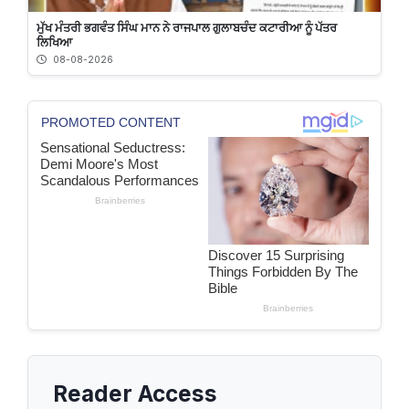
ਮੁੱਖ ਮੰਤਰੀ ਭਗਵੰਤ ਸਿੰਘ ਮਾਨ ਨੇ ਰਾਜਪਾਲ ਗੁਲਾਬਚੰਦ ਕਟਾਰੀਆ ਨੂੰ ਪੱਤਰ
ਲਿਖਿਆ
08-08-2026
Reader Access