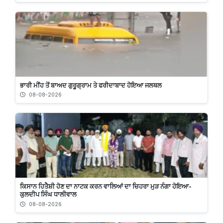
ਭਾਰੀ ਮੀਂਹ ਤੋਂ ਬਾਅਦ ਗੁਰੂਗ੍ਰਾਮ ਤੇ ਫਰੀਦਾਬਾਦ ਹੋਇਆ ਜਲਥਲ
08-08-2026
ਕਿਸਾਨ ਹਿਤੈਸ਼ੀ ਹੋਣ ਦਾ ਨਾਟਕ ਕਰਨ ਵਾਲਿਆਂ ਦਾ ਚਿਹਰਾ ਮੁੜ ਨੰਗਾ ਹੋਇਆ-
ਕੁਲਦੀਪ ਸਿੰਘ ਧਾਲੀਵਾਲ
08-08-2026