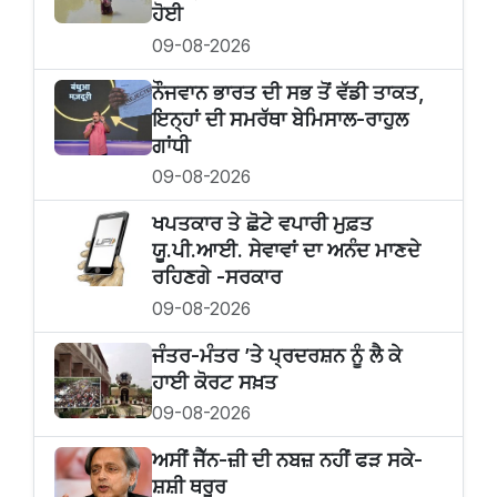
ਹੋਈ
09-08-2026
ਨੌਜਵਾਨ ਭਾਰਤ ਦੀ ਸਭ ਤੋਂ ਵੱਡੀ ਤਾਕਤ,
ਇਨ੍ਹਾਂ ਦੀ ਸਮਰੱਥਾ ਬੇਮਿਸਾਲ-ਰਾਹੁਲ
ਗਾਂਧੀ
09-08-2026
ਖਪਤਕਾਰ ਤੇ ਛੋਟੇ ਵਪਾਰੀ ਮੁਫ਼ਤ
ਯੂ.ਪੀ.ਆਈ. ਸੇਵਾਵਾਂ ਦਾ ਅਨੰਦ ਮਾਣਦੇ
ਰਹਿਣਗੇ -ਸਰਕਾਰ
09-08-2026
ਜੰਤਰ-ਮੰਤਰ ’ਤੇ ਪ੍ਰਦਰਸ਼ਨ ਨੂੰ ਲੈ ਕੇ
ਹਾਈ ਕੋਰਟ ਸਖ਼ਤ
09-08-2026
ਅਸੀਂ ਜੈੱਨ-ਜ਼ੀ ਦੀ ਨਬਜ਼ ਨਹੀਂ ਫੜ ਸਕੇ-
ਸ਼ਸ਼ੀ ਥਰੂਰ