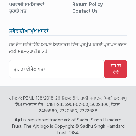
ਪਰਵਾਸੀ ਸਮਸਿਆਵਾਂ
Return Policy
ਤੁਹਾਡੇ ਖ਼ਤ
Contact Us
ਸਵੇਰ ਦੀਆਂ ਮੁੱਖ ਖ਼ਬਰਾਂ
ਹਰ ਰੋਜ਼ ਸਵੇਰੇ ਸਿੱਧੇ ਆਪਣੇ ਇਨਬਾਕਸ ਵਿੱਚ ਪ੍ਰਮੁੱਖ ਖ਼ਬਰਾਂ ਪ੍ਰਾਪਤ ਕਰਨ
ਲਈ ਸਬਸਕ੍ਰਾਈਬ ਕਰੋ।
ਸ਼ਾਮਲ
ਹੋਵੋ
ਰਜਿ: ਨੰ: PB/JL-138/2018-26 ਜਿਲਦ 64, ਬਾਨੀ ਸੰਪਾਦਕ (ਸਵ:) ਡਾ: ਸਾਧੂ
ਸਿੰਘ ਹਮਦਰਦ ਫ਼ੋਨ : 0181-2455961-62-63, 5032400, ਫੈਕਸ :
2455960, 2220593, 2222688
Ajit
is registered trademark of Sadhu Singh Hamdard
Trust. The Ajit logo is Copyright © Sadhu Singh Hamdard
Trust, 1984.