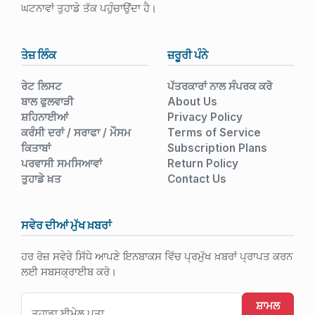
ਘਟਨਾਵਾਂ ਤੁਹਾਡੇ ਤੱਕ ਪਹੁੰਚਾਉਂਦਾ ਹੈ।
ਤੇਜ਼ ਲਿੰਕ
ਜ਼ਰੂਰੀ ਪੰਨੇ
ਰੇਟ ਲਿਸਟ
ਪੱਤਰਕਾਰਾਂ ਨਾਲ ਸੰਪਰਕ ਕਰੋ
ਬਾਲ ਫੁਲਵਾੜੀ
About Us
ਸ਼ਹਿਨਾਈਆਂ
Privacy Policy
ਕਰੰਸੀ ਦਰਾਂ / ਸਰਾਫਾ / ਮੌਸਮ
Terms of Service
ਕਿਤਾਬਾਂ
Subscription Plans
ਪਰਵਾਸੀ ਸਮਸਿਆਵਾਂ
Return Policy
ਤੁਹਾਡੇ ਖ਼ਤ
Contact Us
ਸਵੇਰ ਦੀਆਂ ਮੁੱਖ ਖ਼ਬਰਾਂ
ਹਰ ਰੋਜ਼ ਸਵੇਰੇ ਸਿੱਧੇ ਆਪਣੇ ਇਨਬਾਕਸ ਵਿੱਚ ਪ੍ਰਮੁੱਖ ਖ਼ਬਰਾਂ ਪ੍ਰਾਪਤ ਕਰਨ
ਲਈ ਸਬਸਕ੍ਰਾਈਬ ਕਰੋ।
ਸ਼ਾਮਲ