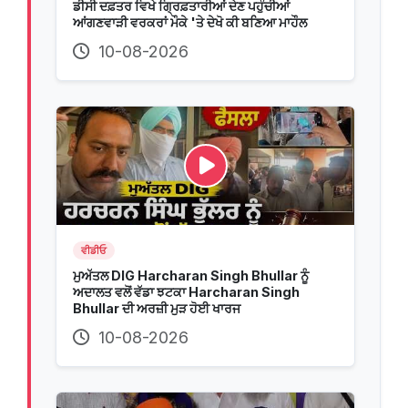
ਡੀਸੀ ਦਫ਼ਤਰ ਵਿਖੇ ਗ੍ਰਿਫ਼ਤਾਰੀਆਂ ਦੇਣ ਪਹੁੰਚੀਆਂ
ਆਂਗਣਵਾੜੀ ਵਰਕਰਾਂ ਮੌਕੇ 'ਤੇ ਦੇਖੋ ਕੀ ਬਣਿਆ ਮਾਹੌਲ
10-08-2026
ਵੀਡੀਓ
ਮੁਅੱਤਲ DIG Harcharan Singh Bhullar ਨੂੰ
ਅਦਾਲਤ ਵਲੋਂ ਵੱਡਾ ਝਟਕਾ Harcharan Singh
Bhullar ਦੀ ਅਰਜ਼ੀ ਮੁੜ ਹੋਈ ਖਾਰਜ
10-08-2026