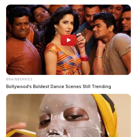
Login
ਅੱਖਰ:
S
M
L
XL
ਕਾ ਹੈ ਤਾਂ ਤੁਸੀਂ ਹਰ ਜੰਗ ਜਿੱਤ ਸਕਦੇ ਹੋ। -ਡਾ: ਮਨਮੋਹਨ ਸਿੰਘ
ਮਹਾਨ ਉਦੇਸ਼
ਵਿਚਾਰ ਪ੍ਰਵਾਹ
ਮੁੱਖ ਪੰਨਾ
ਤਾਜ਼ਾ ਖ਼ਬਰਾਂ
ਆਈ.ਪੀ.ਐੱਲ 2026 : ਚੇਨਈ ਨੇ ਗਵਾਈ ਪਹਿਲੀ ਵਿਕਟ, ਕਪਤਾਨ ਰਿਤੂਰਾਜ
ਗਾਇਕਵਾੜ 13 (9 ਗੇਂਦਾਂ) ਦੌ...
ਪ੍ਰਕਾਸ਼ਿਤ: 15-05-2026
ਤਾਜ਼ਾ ਖ਼ਬਰਾਂ
Free
ਆਈ.ਪੀ.ਐੱਲ 2026 : ਚੇਨਈ ਨੇ
ਗਵਾਈ ਪਹਿਲੀ ਵਿਕਟ, ਕਪਤਾਨ
ਰਿਤੂਰਾਜ ਗਾਇਕਵਾੜ 13 (9 ਗੇਂਦਾਂ)
ਦੌੜਾਂ ਬਣਾ ਕੇ ਆਊਟ