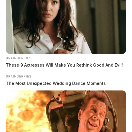
ਅਸੀਂ ਚਾਹੁੰਦੇ ਹਾਂ, ਦੇਸ਼ ਨਾਲ ਜੁੜੇ ਮੁੱਦਿਆਂ 'ਤੇ ਸਦਨ ਵਿਚ ਚਰਚਾ ਹੋਵੇ - ਡਿੰਪਲ
ਯਾਦਵ
05-08-2026
ਕੇਂਦਰ ਵਲੋਂ ਕੈਬਨਿਟ ਸਕੱਤਰ ਵਜੋਂ ਇਕ ਸਾਲ ਦੀ ਹੋਰ ਮਿਆਦ ਲਈ ਟੀਵੀ ਸੋਮਨਾਥਨ
ਦੀ ਸੇਵਾ ਵਿਚ ਵਾਧਾ
05-08-2026