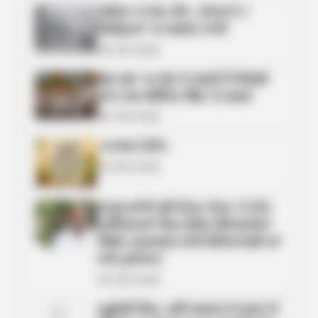
ਜਲੰਧਰ ’ਚ ਤੇਜ਼ ਮੀਂਹ, ਪੰਜਾਬ ਦੇ 7
ਜ਼ਿਲ੍ਹਿਆਂ ’ਚ ਅਲਰਟ ਜਾਰੀ
06-08-2026
ਲੋਕ ਸਭਾ ’ਚ ਅੱਜ ਹੋ ਸਕਦੀ ਹੈ ਵਿਦੇਸ਼ੀ
ਦਾਨ ਨਾਲ ਸੰਬੰਧਿਤ ਬਿੱਲ ’ਤੇ ਚਰਚਾ
06-08-2026
⭐️ਮਾਣਕ ਮੋਤੀ⭐️
06-08-2026
ਰਾਹੁਲ ਗਾਂਧੀ ਵਲੋਂ ਜੰਤਰ-ਮੰਤਰ 'ਤੇ ਨੀਟ
ਪ੍ਰੀਖਿਆਵਾਂ ਵਿਚ ਕਥਿਤ ਬੇਨਿਯਮੀਆਂ
ਵਿਰੁੱਧ ਪ੍ਰਦਰਸ਼ਨ ਵਾਲੇ ਵਿਦਿਆਰਥੀ ਆਂ
ਨਾਲ ਮੁਲਾਕਾਤ
06-08-2026
ਪੁਡੂਚੇਰੀ ਵਿਚ, ਨਵੀਂ ਸਰਕਾਰ ਦੇ ਗਠਨ ਦੇ