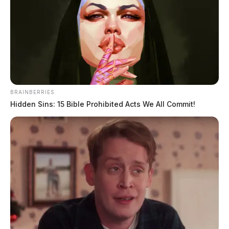
ਸੰਤ ਸੀਚੇਵਾਲ ਨੇ ਰਾਜ ਸਭਾ ਵਿਚ ਉਠਾਇਆ ਨਦੀਆਂ ਦੀ ਰੱਖਿਆ ਦਾ ਮੁੱਦਾ
05-08-2026
ਪੰਜਾਬ ਕੈਬਨਿਟ ਦੀ ਅਹਿਮ ਮੀਟਿੰਗ 'ਚ ਲਏ ਗਏ ਇਤਿਹਾਸਕ ਫ਼ੈਸਲੇ - ਮੁੱਖ ਮੰਤਰੀ
ਭਗਵੰਤ ਮਾਨ
05-08-2026