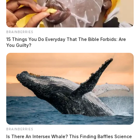
ਅਜੀਤ ਡੈਸਕ
ਅ
15-05-2026
ਪਿਛਲੀ ਖ਼ਬਰ