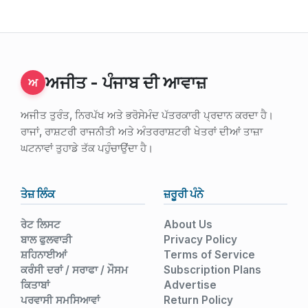
ਅਜੀਤ - ਪੰਜਾਬ ਦੀ ਆਵਾਜ਼
ਅ
ਅਜੀਤ ਤੁਰੰਤ, ਨਿਰਪੱਖ ਅਤੇ ਭਰੋਸੇਮੰਦ ਪੱਤਰਕਾਰੀ ਪ੍ਰਦਾਨ ਕਰਦਾ ਹੈ।
ਰਾਜਾਂ, ਰਾਸ਼ਟਰੀ ਰਾਜਨੀਤੀ ਅਤੇ ਅੰਤਰਰਾਸ਼ਟਰੀ ਖੇਤਰਾਂ ਦੀਆਂ ਤਾਜ਼ਾ
ਘਟਨਾਵਾਂ ਤੁਹਾਡੇ ਤੱਕ ਪਹੁੰਚਾਉਂਦਾ ਹੈ।
ਤੇਜ਼ ਲਿੰਕ
ਜ਼ਰੂਰੀ ਪੰਨੇ
ਰੇਟ ਲਿਸਟ
About Us
ਬਾਲ ਫੁਲਵਾੜੀ
Privacy Policy
ਸ਼ਹਿਨਾਈਆਂ
Terms of Service
ਕਰੰਸੀ ਦਰਾਂ / ਸਰਾਫਾ / ਮੌਸਮ
Subscription Plans
ਕਿਤਾਬਾਂ
Advertise
ਪਰਵਾਸੀ ਸਮਸਿਆਵਾਂ
Return Policy