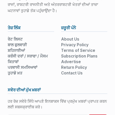
ਰਾਜਾਂ, ਰਾਸ਼ਟਰੀ ਰਾਜਨੀਤੀ ਅਤੇ ਅੰਤਰਰਾਸ਼ਟਰੀ ਖੇਤਰਾਂ ਦੀਆਂ ਤਾਜ਼ਾ
ਘਟਨਾਵਾਂ ਤੁਹਾਡੇ ਤੱਕ ਪਹੁੰਚਾਉਂਦਾ ਹੈ।
ਤੇਜ਼ ਲਿੰਕ
ਜ਼ਰੂਰੀ ਪੰਨੇ
ਰੇਟ ਲਿਸਟ
About Us
ਬਾਲ ਫੁਲਵਾੜੀ
Privacy Policy
ਸ਼ਹਿਨਾਈਆਂ
Terms of Service
ਕਰੰਸੀ ਦਰਾਂ / ਸਰਾਫਾ / ਮੌਸਮ
Subscription Plans
ਕਿਤਾਬਾਂ
Advertise
ਪਰਵਾਸੀ ਸਮਸਿਆਵਾਂ
Return Policy
ਤੁਹਾਡੇ ਖ਼ਤ
Contact Us
ਸਵੇਰ ਦੀਆਂ ਮੁੱਖ ਖ਼ਬਰਾਂ
ਹਰ ਰੋਜ਼ ਸਵੇਰੇ ਸਿੱਧੇ ਆਪਣੇ ਇਨਬਾਕਸ ਵਿੱਚ ਪ੍ਰਮੁੱਖ ਖ਼ਬਰਾਂ ਪ੍ਰਾਪਤ ਕਰਨ
ਲਈ ਸਬਸਕ੍ਰਾਈਬ ਕਰੋ।