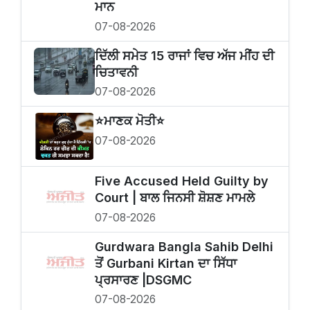
ਮਾਨ
07-08-2026
ਦਿੱਲੀ ਸਮੇਤ 15 ਰਾਜਾਂ ਵਿਚ ਅੱਜ ਮੀਂਹ ਦੀ
ਚਿਤਾਵਨੀ
07-08-2026
⭐️ਮਾਣਕ ਮੋਤੀ⭐️
07-08-2026
Five Accused Held Guilty by
Court | ਬਾਲ ਜਿਨਸੀ ਸ਼ੋਸ਼ਣ ਮਾਮਲੇ
07-08-2026
Gurdwara Bangla Sahib Delhi
ਤੋਂ Gurbani Kirtan ਦਾ ਸਿੱਧਾ
ਪ੍ਰਸਾਰਣ |DSGMC
07-08-2026