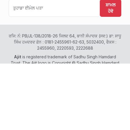
ਸ਼ਾਮਲ
ਹੋਵੋ
ਰਜਿ: ਨੰ: PB/JL-138/2018-26 ਜਿਲਦ 64, ਬਾਨੀ ਸੰਪਾਦਕ (ਸਵ:) ਡਾ: ਸਾਧੂ
ਸਿੰਘ ਹਮਦਰਦ ਫ਼ੋਨ : 0181-2455961-62-63, 5032400, ਫੈਕਸ :
2455960, 2220593, 2222688
Ajit
is registered trademark of Sadhu Singh Hamdard
Trust. The Ajit logo is Copyright © Sadhu Singh Hamdard
Trust, 1984.
Website & Contents Copyright © Sadhu Singh Hamdard
Trust, 2002-2026.
Ajit Newspapers & Broadcasts are Copyright © Sadhu
Singh Hamdard Trust. All rights reserved. Copyright
materials belonging to the Trust may not in whole or in part
be produced, reproduced, published, rebroadcast,
modified, translated, converted, performed, adapted,
communicated by electromagnetic or optical means or
exhibited without the prior written consent of the Trust.