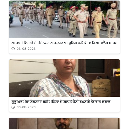
ਆਜ਼ਾਦੀ ਦਿਹਾੜੇ ਦੇ ਮੱਦੇਨਜ਼ਰ ਅਜਨਾਲਾ 'ਚ ਪੁਲਿਸ ਵਲੋਂ ਕੀਤਾ ਗਿਆ ਫਲੈਗ ਮਾਰਚ
06-08-2026
ਗੁਰੂ ਘਰ ਮੱਥਾ ਟੇਕਣ ਜਾ ਰਹੀ ਮਹਿਲਾ ਦੇ ਗਲ ਤੋਂ ਚੇਨੀ ਝਪਟ ਕੇ ਨੋਜਵਾਨ ਫ਼ਰਾਰ
06-08-2026