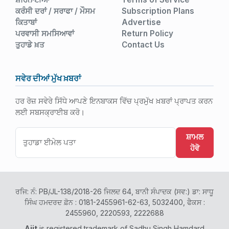
ਕਰੰਸੀ ਦਰਾਂ / ਸਰਾਫਾ / ਮੌਸਮ
Subscription Plans
ਕਿਤਾਬਾਂ
Advertise
ਪਰਵਾਸੀ ਸਮਸਿਆਵਾਂ
Return Policy
ਤੁਹਾਡੇ ਖ਼ਤ
Contact Us
ਸਵੇਰ ਦੀਆਂ ਮੁੱਖ ਖ਼ਬਰਾਂ
ਹਰ ਰੋਜ਼ ਸਵੇਰੇ ਸਿੱਧੇ ਆਪਣੇ ਇਨਬਾਕਸ ਵਿੱਚ ਪ੍ਰਮੁੱਖ ਖ਼ਬਰਾਂ ਪ੍ਰਾਪਤ ਕਰਨ
ਲਈ ਸਬਸਕ੍ਰਾਈਬ ਕਰੋ।
ਸ਼ਾਮਲ
ਹੋਵੋ
ਰਜਿ: ਨੰ: PB/JL-138/2018-26 ਜਿਲਦ 64, ਬਾਨੀ ਸੰਪਾਦਕ (ਸਵ:) ਡਾ: ਸਾਧੂ
ਸਿੰਘ ਹਮਦਰਦ ਫ਼ੋਨ : 0181-2455961-62-63, 5032400, ਫੈਕਸ :
2455960, 2220593, 2222688
Ajit
is registered trademark of Sadhu Singh Hamdard