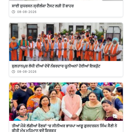
ਸਾਈ ਸੁਧਰਸਨ ਸ੍ਰੀਲੰਕਾ ਟੈਸਟ ਲੜੀ ਤੋਂ ਬਾਹਰ
08-08-2026
ਸੁਲਤਾਨਪੁਰ ਲੋਧੀ ਦੀਆਂ ਦੋਵੇਂ ਨੰਬਰਦਾਰ ਯੂਨੀਅਨਾਂ ਹੋਈਆਂ ਇਕਜੁੱਟ
08-08-2026
ਤੀਆਂ ਮੌਕੇ ਲੱਗੀਆਂ ਰੌਣਕਾਂ 'ਚ ਸੀਨੀਅਰ ਭਾਜਪਾ ਆਗੂ ਗੁਰਦਰਸ਼ਨ ਸਿੰਘ ਸੈਣੀ ਨੇ
ਕੀਤੀ ਮੁੱਖ ਮਹਿਮਾਨ ਵਜੋਂ ਸ਼ਿਰਕਤ