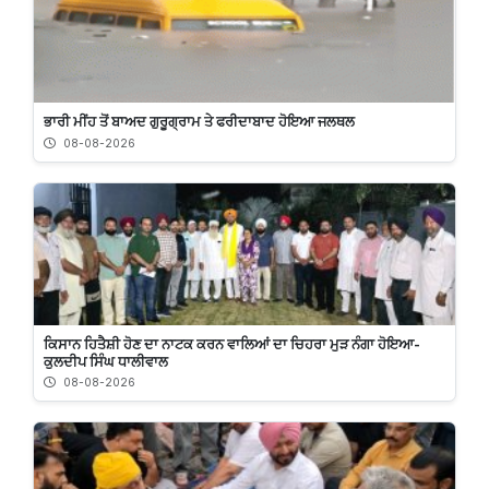
ਭਾਰੀ ਮੀਂਹ ਤੋਂ ਬਾਅਦ ਗੁਰੂਗ੍ਰਾਮ ਤੇ ਫਰੀਦਾਬਾਦ ਹੋਇਆ ਜਲਥਲ
08-08-2026
ਕਿਸਾਨ ਹਿਤੈਸ਼ੀ ਹੋਣ ਦਾ ਨਾਟਕ ਕਰਨ ਵਾਲਿਆਂ ਦਾ ਚਿਹਰਾ ਮੁੜ ਨੰਗਾ ਹੋਇਆ-
ਕੁਲਦੀਪ ਸਿੰਘ ਧਾਲੀਵਾਲ
08-08-2026