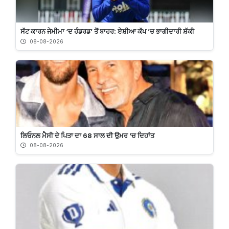
ਸੱਟ ਕਾਰਨ ਜੇਮੀਮਾ ‘ਦ ਹੰਡਰਡ’ ਤੋਂ ਬਾਹਰ: ਏਸ਼ੀਆ ਕੱਪ ’ਚ ਭਾਗੀਦਾਰੀ ਸ਼ੱਕੀ
08-08-2026
ਲਿਓਨਲ ਮੈਸੀ ਦੇ ਪਿਤਾ ਦਾ 68 ਸਾਲ ਦੀ ਉਮਰ ’ਚ ਦਿਹਾਂਤ
08-08-2026