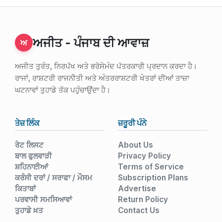
ਅਜੀਤ - ਪੰਜਾਬ ਦੀ ਆਵਾਜ਼
ਅ
ਅਜੀਤ ਤੁਰੰਤ, ਨਿਰਪੱਖ ਅਤੇ ਭਰੋਸੇਮੰਦ ਪੱਤਰਕਾਰੀ ਪ੍ਰਦਾਨ ਕਰਦਾ ਹੈ।
ਰਾਜਾਂ, ਰਾਸ਼ਟਰੀ ਰਾਜਨੀਤੀ ਅਤੇ ਅੰਤਰਰਾਸ਼ਟਰੀ ਖੇਤਰਾਂ ਦੀਆਂ ਤਾਜ਼ਾ
ਘਟਨਾਵਾਂ ਤੁਹਾਡੇ ਤੱਕ ਪਹੁੰਚਾਉਂਦਾ ਹੈ।
ਤੇਜ਼ ਲਿੰਕ
ਜ਼ਰੂਰੀ ਪੰਨੇ
ਰੇਟ ਲਿਸਟ
About Us
ਬਾਲ ਫੁਲਵਾੜੀ
Privacy Policy
ਸ਼ਹਿਨਾਈਆਂ
Terms of Service
ਕਰੰਸੀ ਦਰਾਂ / ਸਰਾਫਾ / ਮੌਸਮ
Subscription Plans
ਕਿਤਾਬਾਂ
Advertise
ਪਰਵਾਸੀ ਸਮਸਿਆਵਾਂ
Return Policy
ਤੁਹਾਡੇ ਖ਼ਤ
Contact Us