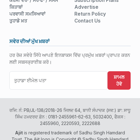
ਕਰੰਸੀ ਦਰਾਂ / ਸਰਾਫਾ / ਮੌਸਮ
Subscription Plans
ਕਿਤਾਬਾਂ
Advertise
ਪਰਵਾਸੀ ਸਮਸਿਆਵਾਂ
Return Policy
ਤੁਹਾਡੇ ਖ਼ਤ
Contact Us
ਸਵੇਰ ਦੀਆਂ ਮੁੱਖ ਖ਼ਬਰਾਂ
ਹਰ ਰੋਜ਼ ਸਵੇਰੇ ਸਿੱਧੇ ਆਪਣੇ ਇਨਬਾਕਸ ਵਿੱਚ ਪ੍ਰਮੁੱਖ ਖ਼ਬਰਾਂ ਪ੍ਰਾਪਤ ਕਰਨ
ਲਈ ਸਬਸਕ੍ਰਾਈਬ ਕਰੋ।
ਸ਼ਾਮਲ
ਹੋਵੋ
ਰਜਿ: ਨੰ: PB/JL-138/2018-26 ਜਿਲਦ 64, ਬਾਨੀ ਸੰਪਾਦਕ (ਸਵ:) ਡਾ: ਸਾਧੂ
ਸਿੰਘ ਹਮਦਰਦ ਫ਼ੋਨ : 0181-2455961-62-63, 5032400, ਫੈਕਸ :
2455960, 2220593, 2222688
Ajit
is registered trademark of Sadhu Singh Hamdard
Trust. The Ajit logo is Copyright © Sadhu Singh Hamdard