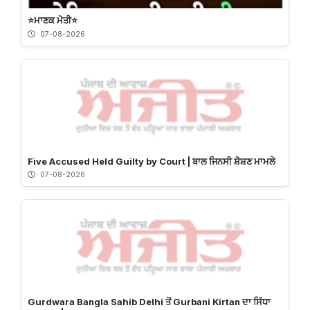
⭐️ਮਾਣਕ ਮੋਤੀ⭐️
07-08-2026
Five Accused Held Guilty by Court | ਬਾਲ ਜਿਨਸੀ ਸ਼ੋਸ਼ਣ ਮਾਮਲੇ
07-08-2026
Gurdwara Bangla Sahib Delhi ਤੋਂ Gurbani Kirtan ਦਾ ਸਿੱਧਾ