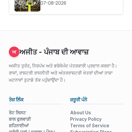
07-08-2026
ਅਜੀਤ - ਪੰਜਾਬ ਦੀ ਆਵਾਜ਼
ਅ
ਅਜੀਤ ਤੁਰੰਤ, ਨਿਰਪੱਖ ਅਤੇ ਭਰੋਸੇਮੰਦ ਪੱਤਰਕਾਰੀ ਪ੍ਰਦਾਨ ਕਰਦਾ ਹੈ।
ਰਾਜਾਂ, ਰਾਸ਼ਟਰੀ ਰਾਜਨੀਤੀ ਅਤੇ ਅੰਤਰਰਾਸ਼ਟਰੀ ਖੇਤਰਾਂ ਦੀਆਂ ਤਾਜ਼ਾ
ਘਟਨਾਵਾਂ ਤੁਹਾਡੇ ਤੱਕ ਪਹੁੰਚਾਉਂਦਾ ਹੈ।
ਤੇਜ਼ ਲਿੰਕ
ਜ਼ਰੂਰੀ ਪੰਨੇ
ਰੇਟ ਲਿਸਟ
About Us
ਬਾਲ ਫੁਲਵਾੜੀ
Privacy Policy
ਸ਼ਹਿਨਾਈਆਂ
Terms of Service