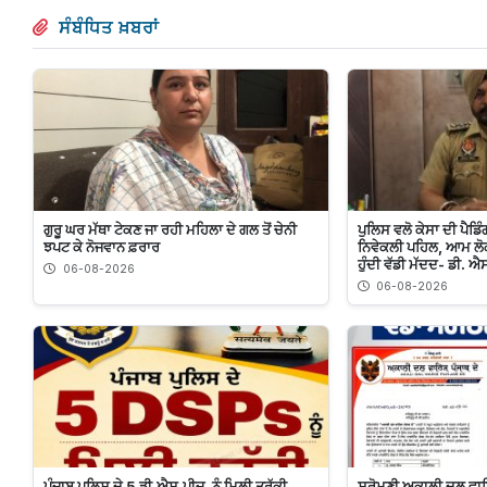
ਸੰਬੰਧਿਤ ਖ਼ਬਰਾਂ
ਗੁਰੂ ਘਰ ਮੱਥਾ ਟੇਕਣ ਜਾ ਰਹੀ ਮਹਿਲਾ ਦੇ ਗਲ ਤੋਂ ਚੇਨੀ
ਪੁਲਿਸ ਵਲੋ ਕੇਸਾ ਦੀ ਪੈ
ਝਪਟ ਕੇ ਨੋਜਵਾਨ ਫ਼ਰਾਰ
ਨਿਵੇਕਲੀ ਪਹਿਲ, ਆਮ ਲੋਕ
ਹੁੰਦੀ ਵੱਡੀ ਮੱਦਦ- ਡੀ. ਐ
06-08-2026
06-08-2026
ਪੰਜਾਬ ਪੁਲਿਸ ਦੇ 5 ਡੀ.ਐਸ.ਪੀਜ਼. ਨੂੰ ਮਿਲੀ ਤਰੱਕੀ,
ਸ਼੍ਰੋਮਣੀ ਅਕਾਲੀ ਦਲ ਵਾਰ