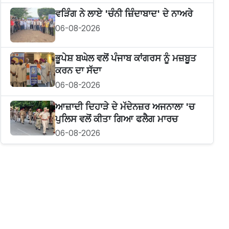
ਵੜਿੰਗ ਨੇ ਲਾਏ 'ਚੰਨੀ ਜ਼ਿੰਦਾਬਾਦ' ਦੇ ਨਾਅਰੇ
06-08-2026
ਭੂਪੇਸ਼ ਬਘੇਲ ਵਲੋਂ ਪੰਜਾਬ ਕਾਂਗਰਸ ਨੂੰ ਮਜ਼ਬੂਤ
ਕਰਨ ਦਾ ਸੱਦਾ
06-08-2026
ਆਜ਼ਾਦੀ ਦਿਹਾੜੇ ਦੇ ਮੱਦੇਨਜ਼ਰ ਅਜਨਾਲਾ 'ਚ
ਪੁਲਿਸ ਵਲੋਂ ਕੀਤਾ ਗਿਆ ਫਲੈਗ ਮਾਰਚ
06-08-2026