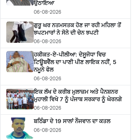
ਉਠਾਇਆ
06-08-2026
ਗੁਰੂ ਘਰ ਨਤਮਸਤਕ ਹੋਣ ਜਾ ਰਹੀ ਮਹਿਲਾ ਤੋਂ
ਝਪਟਮਾਰਾਂ ਨੇ ਸੋਨੇ ਦੀ ਚੇਨ ਝਪਟੀ
06-08-2026
ਹਕੀਕਤ-ਏ-ਪੀਲੀਆ: ਦੇਸੂਜੋਧਾ ਵਿਚ
ਟਿਊਬਵੈੱਲ ਦਾ ਪਾਣੀ ਪੀਣ ਲਾਇਕ ਨਹੀਂ, 5
ਨਮੂਨੇ ਫੇਲ
06-08-2026
ਇਕ ਲੱਖ ਦੇ ਕਰੀਬ ਮੁਲਾਜ਼ਮ ਅਤੇ ਪੈਨਸ਼ਨਰ
ਮੁਹਾਲੀ ਵਿਖੇ 7 ਨੂੰ ਪੰਜਾਬ ਸਰਕਾਰ ਨੂੰ ਘੇਰਨਗੇ
06-08-2026
ਬਠਿੰਡਾ ਦੇ 19 ਸਾਲਾਂ ਨੌਜਵਾਨ ਦਾ ਕਤਲ
06-08-2026