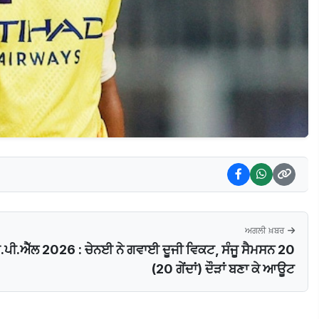
ਅਗਲੀ ਖ਼ਬਰ
ੀ.ਐੱਲ 2026 : ਚੇਨਈ ਨੇ ਗਵਾਈ ਦੂਜੀ ਵਿਕਟ, ਸੰਜੂ ਸੈਮਸਨ 20
(20 ਗੇਂਦਾਂ) ਦੌੜਾਂ ਬਣਾ ਕੇ ਆਊਟ