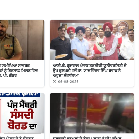
ਡਿੰਗ ਸਮੀਖਿਆ ਸਾਰਥਕ
ਆਈ.ਕੇ. ਗੁਜਰਾਲ ਪੰਜਾਬ ਤਕਨੀਕੀ ਯੂਨੀਵਰਸਿਟੀ ਦੇ
ਾਂ ਨੂੰ ਇਨਸਾਫ਼ ਮਿਲਣ ਵਿਚ
ਉਪ ਕੁਲਪਤੀ ਵਜੋਂ ਡਾ. ਯਾਦਵਿੰਦਰ ਸਿੰਘ ਬਰਾੜ ਨੇ
ਸ. ਪੀ. ਗੱਬਰ
ਅਹੁਦਾ ਸੰਭਾਲਿਆ
06-08-2026
ਿਸ ਪੰਜਾਬ ਦੇ ਨੇ ਸੰਗਠਨ
ਸਰਕਾਰੀ ਥਰਮਲਾਂ ਦੇ ਠੇਕਾ ਮੁਲਾਜ਼ਮਾਂ ਦੀ ਮੁਕੰਮਲ