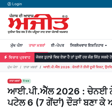
Login
ਮੁੱਖ ਪੰਨਾ
ਤਾਜ਼ਾ ਖ਼ਬਰਾਂ
ਈ-ਪੇਪਰ
ਸਿਰਲੇਖਵਾਰ ਇਸ਼ਤਿਹਾਰ
ਜੇਕਰ ਤੁਹਾਡੇ ਵਿਚ ਏਕਾ ਹੈ ਤਾਂ ਤੁਸੀਂ ਹਰ ਜੰਗ ਜਿੱਤ ਸਕਦੇ ਹੋ। -ਡਾ: ਮਨਮੋਹਨ ਸਿ
ਵਿਚਾਰ ਪ੍ਰਵਾਹ
ਮੁੱਖ ਪੰਨਾ
ਤਾਜ਼ਾ ਖ਼ਬਰਾਂ
ਆਈ.ਪੀ.ਐੱਲ 2026 : ਚੇਨਈ ਨੇ ਤੀਜੀ ਦੂਜੀ ਵਿਕਟ, ਉਰਵਿਲ ਪ
ਤਾਜ਼ਾ ਖ਼ਬਰਾਂ
Free
ਆਈ.ਪੀ.ਐੱਲ 2026 : ਚੇਨਈ ਨੇ
ਪਟੇਲ 6 (7 ਗੇਂਦਾਂ) ਦੌੜਾਂ ਬਣਾ ਕ