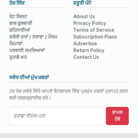
ਤੇਜ਼ ਲਿੰਕ
ਜ਼ਰੂਰੀ ਪੰਨੇ
ਰੇਟ ਲਿਸਟ
About Us
ਬਾਲ ਫੁਲਵਾੜੀ
Privacy Policy
ਸ਼ਹਿਨਾਈਆਂ
Terms of Service
ਕਰੰਸੀ ਦਰਾਂ / ਸਰਾਫਾ / ਮੌਸਮ
Subscription Plans
ਕਿਤਾਬਾਂ
Advertise
ਪਰਵਾਸੀ ਸਮਸਿਆਵਾਂ
Return Policy
ਤੁਹਾਡੇ ਖ਼ਤ
Contact Us
ਸਵੇਰ ਦੀਆਂ ਮੁੱਖ ਖ਼ਬਰਾਂ
ਹਰ ਰੋਜ਼ ਸਵੇਰੇ ਸਿੱਧੇ ਆਪਣੇ ਇਨਬਾਕਸ ਵਿੱਚ ਪ੍ਰਮੁੱਖ ਖ਼ਬਰਾਂ ਪ੍ਰਾਪਤ ਕਰਨ
ਲਈ ਸਬਸਕ੍ਰਾਈਬ ਕਰੋ।
ਸ਼ਾਮਲ
ਹੋਵੋ