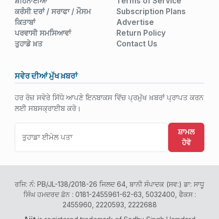
ਸ਼ਹਿਨਾਈਆਂ
Terms of Service
ਕਰੰਸੀ ਦਰਾਂ / ਸਰਾਫਾ / ਮੌਸਮ
Subscription Plans
ਕਿਤਾਬਾਂ
Advertise
ਪਰਵਾਸੀ ਸਮਸਿਆਵਾਂ
Return Policy
ਤੁਹਾਡੇ ਖ਼ਤ
Contact Us
ਸਵੇਰ ਦੀਆਂ ਮੁੱਖ ਖ਼ਬਰਾਂ
ਹਰ ਰੋਜ਼ ਸਵੇਰੇ ਸਿੱਧੇ ਆਪਣੇ ਇਨਬਾਕਸ ਵਿੱਚ ਪ੍ਰਮੁੱਖ ਖ਼ਬਰਾਂ ਪ੍ਰਾਪਤ ਕਰਨ
ਲਈ ਸਬਸਕ੍ਰਾਈਬ ਕਰੋ।
ਸ਼ਾਮਲ
ਹੋਵੋ
ਰਜਿ: ਨੰ: PB/JL-138/2018-26 ਜਿਲਦ 64, ਬਾਨੀ ਸੰਪਾਦਕ (ਸਵ:) ਡਾ: ਸਾਧੂ
ਸਿੰਘ ਹਮਦਰਦ ਫ਼ੋਨ : 0181-2455961-62-63, 5032400, ਫੈਕਸ :
2455960, 2220593, 2222688