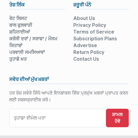
ਤੇਜ਼ ਲਿੰਕ
ਜ਼ਰੂਰੀ ਪੰਨੇ
ਰੇਟ ਲਿਸਟ
About Us
ਬਾਲ ਫੁਲਵਾੜੀ
Privacy Policy
ਸ਼ਹਿਨਾਈਆਂ
Terms of Service
ਕਰੰਸੀ ਦਰਾਂ / ਸਰਾਫਾ / ਮੌਸਮ
Subscription Plans
ਕਿਤਾਬਾਂ
Advertise
ਪਰਵਾਸੀ ਸਮਸਿਆਵਾਂ
Return Policy
ਤੁਹਾਡੇ ਖ਼ਤ
Contact Us
ਸਵੇਰ ਦੀਆਂ ਮੁੱਖ ਖ਼ਬਰਾਂ
ਹਰ ਰੋਜ਼ ਸਵੇਰੇ ਸਿੱਧੇ ਆਪਣੇ ਇਨਬਾਕਸ ਵਿੱਚ ਪ੍ਰਮੁੱਖ ਖ਼ਬਰਾਂ ਪ੍ਰਾਪਤ ਕਰਨ
ਲਈ ਸਬਸਕ੍ਰਾਈਬ ਕਰੋ।
ਸ਼ਾਮਲ
ਹੋਵੋ