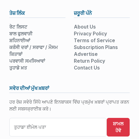
ਤੇਜ਼ ਲਿੰਕ
ਜ਼ਰੂਰੀ ਪੰਨੇ
ਰੇਟ ਲਿਸਟ
About Us
ਬਾਲ ਫੁਲਵਾੜੀ
Privacy Policy
ਸ਼ਹਿਨਾਈਆਂ
Terms of Service
ਕਰੰਸੀ ਦਰਾਂ / ਸਰਾਫਾ / ਮੌਸਮ
Subscription Plans
ਕਿਤਾਬਾਂ
Advertise
ਪਰਵਾਸੀ ਸਮਸਿਆਵਾਂ
Return Policy
ਤੁਹਾਡੇ ਖ਼ਤ
Contact Us
ਸਵੇਰ ਦੀਆਂ ਮੁੱਖ ਖ਼ਬਰਾਂ
ਹਰ ਰੋਜ਼ ਸਵੇਰੇ ਸਿੱਧੇ ਆਪਣੇ ਇਨਬਾਕਸ ਵਿੱਚ ਪ੍ਰਮੁੱਖ ਖ਼ਬਰਾਂ ਪ੍ਰਾਪਤ ਕਰਨ
ਲਈ ਸਬਸਕ੍ਰਾਈਬ ਕਰੋ।
ਸ਼ਾਮਲ
ਹੋਵੋ