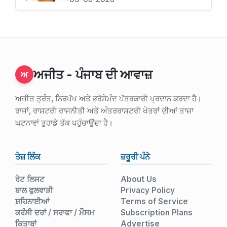
ਅਜੀਤ - ਪੰਜਾਬ ਦੀ ਆਵਾਜ਼
ਅ
ਅਜੀਤ ਤੁਰੰਤ, ਨਿਰਪੱਖ ਅਤੇ ਭਰੋਸੇਮੰਦ ਪੱਤਰਕਾਰੀ ਪ੍ਰਦਾਨ ਕਰਦਾ ਹੈ।
ਰਾਜਾਂ, ਰਾਸ਼ਟਰੀ ਰਾਜਨੀਤੀ ਅਤੇ ਅੰਤਰਰਾਸ਼ਟਰੀ ਖੇਤਰਾਂ ਦੀਆਂ ਤਾਜ਼ਾ
ਘਟਨਾਵਾਂ ਤੁਹਾਡੇ ਤੱਕ ਪਹੁੰਚਾਉਂਦਾ ਹੈ।
ਤੇਜ਼ ਲਿੰਕ
ਜ਼ਰੂਰੀ ਪੰਨੇ
ਰੇਟ ਲਿਸਟ
About Us
ਬਾਲ ਫੁਲਵਾੜੀ
Privacy Policy
ਸ਼ਹਿਨਾਈਆਂ
Terms of Service
ਕਰੰਸੀ ਦਰਾਂ / ਸਰਾਫਾ / ਮੌਸਮ
Subscription Plans
ਕਿਤਾਬਾਂ
Advertise