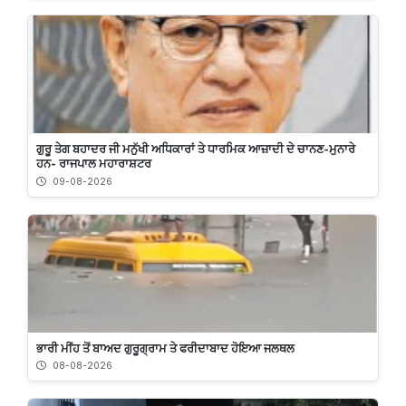
ਗੁਰੂ ਤੇਗ ਬਹਾਦਰ ਜੀ ਮਨੁੱਖੀ ਅਧਿਕਾਰਾਂ ਤੇ ਧਾਰਮਿਕ ਆਜ਼ਾਦੀ ਦੇ ਚਾਨਣ-ਮੁਨਾਰੇ
ਹਨ- ਰਾਜਪਾਲ ਮਹਾਰਾਸ਼ਟਰ
09-08-2026
ਭਾਰੀ ਮੀਂਹ ਤੋਂ ਬਾਅਦ ਗੁਰੂਗ੍ਰਾਮ ਤੇ ਫਰੀਦਾਬਾਦ ਹੋਇਆ ਜਲਥਲ
08-08-2026