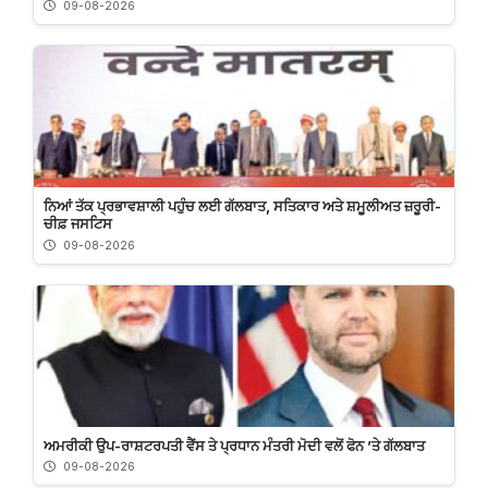
09-08-2026
ਨਿਆਂ ਤੱਕ ਪ੍ਰਭਾਵਸ਼ਾਲੀ ਪਹੁੰਚ ਲਈ ਗੱਲਬਾਤ, ਸਤਿਕਾਰ ਅਤੇ ਸ਼ਮੂਲੀਅਤ ਜ਼ਰੂਰੀ-
ਚੀਫ਼ ਜਸਟਿਸ
09-08-2026
ਅਮਰੀਕੀ ਉਪ-ਰਾਸ਼ਟਰਪਤੀ ਵੈਂਸ ਤੇ ਪ੍ਰਧਾਨ ਮੰਤਰੀ ਮੋਦੀ ਵਲੋਂ ਫੋਨ ’ਤੇ ਗੱਲਬਾਤ
09-08-2026