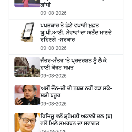
ਗਾਂਧੀ
09-08-2026
ਖਪਤਕਾਰ ਤੇ ਛੋਟੇ ਵਪਾਰੀ ਮੁਫ਼ਤ
ਯੂ.ਪੀ.ਆਈ. ਸੇਵਾਵਾਂ ਦਾ ਅਨੰਦ ਮਾਣਦੇ
ਰਹਿਣਗੇ -ਸਰਕਾਰ
09-08-2026
ਜੰਤਰ-ਮੰਤਰ ’ਤੇ ਪ੍ਰਦਰਸ਼ਨ ਨੂੰ ਲੈ ਕੇ
ਹਾਈ ਕੋਰਟ ਸਖ਼ਤ
09-08-2026
ਅਸੀਂ ਜੈੱਨ-ਜ਼ੀ ਦੀ ਨਬਜ਼ ਨਹੀਂ ਫੜ ਸਕੇ-
ਸ਼ਸ਼ੀ ਥਰੂਰ
09-08-2026
ਰਿਜਿਜੂ ਵਲੋਂ ਸ਼੍ਰੋਮਣੀ ਅਕਾਲੀ ਦਲ (ਬ)
ਵਲੋਂ ਮਿਲੇ ਸਮਰਥਨ ਦਾ ਸਵਾਗਤ
09-08-2026