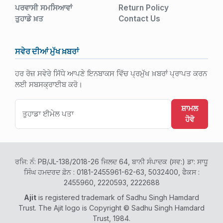
ਪਰਵਾਸੀ ਸਮਸਿਆਵਾਂ
Return Policy
ਤੁਹਾਡੇ ਖ਼ਤ
Contact Us
ਸਵੇਰ ਦੀਆਂ ਮੁੱਖ ਖ਼ਬਰਾਂ
ਹਰ ਰੋਜ਼ ਸਵੇਰੇ ਸਿੱਧੇ ਆਪਣੇ ਇਨਬਾਕਸ ਵਿੱਚ ਪ੍ਰਮੁੱਖ ਖ਼ਬਰਾਂ ਪ੍ਰਾਪਤ ਕਰਨ
ਲਈ ਸਬਸਕ੍ਰਾਈਬ ਕਰੋ।
ਸ਼ਾਮਲ
ਹੋਵੋ
ਰਜਿ: ਨੰ: PB/JL-138/2018-26 ਜਿਲਦ 64, ਬਾਨੀ ਸੰਪਾਦਕ (ਸਵ:) ਡਾ: ਸਾਧੂ
ਸਿੰਘ ਹਮਦਰਦ ਫ਼ੋਨ : 0181-2455961-62-63, 5032400, ਫੈਕਸ :
2455960, 2220593, 2222688
Ajit
is registered trademark of Sadhu Singh Hamdard
Trust. The Ajit logo is Copyright © Sadhu Singh Hamdard
Trust, 1984.