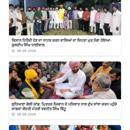
ਕਿਸਾਨ ਹਿਤੈਸ਼ੀ ਹੋਣ ਦਾ ਨਾਟਕ ਕਰਨ ਵਾਲਿਆਂ ਦਾ ਚਿਹਰਾ ਮੁੜ ਨੰਗਾ ਹੋਇਆ-
ਕੁਲਦੀਪ ਸਿੰਘ ਧਾਲੀਵਾਲ
08-08-2026
ਲੁਧਿਆਣਾ ਗੋਲੀ ਕਾਂਡ: ਮ੍ਰਿਤਕ ਨੌਜਵਾਨ ਦੇ ਪਰਿਵਾਰ ਨਾਲ ਦੁੱਖ ਸਾਂਝਾ ਕਰਨ ਪਹੁੰਚੇ
ਸਾਬਕਾ ਕੇਂਦਰੀ ਮੰਤਰੀ ਰਵਨੀਤ ਸਿੰਘ ਬਿੱਟੂ
08-08-2026