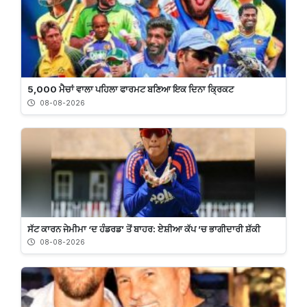
5,000 ਮੈਚਾਂ ਵਾਲਾ ਪਹਿਲਾ ਫਾਰਮਟ ਬਣਿਆ ਇਕ ਦਿਨਾ ਕ੍ਰਿਕਟ
08-08-2026
ਸੱਟ ਕਾਰਨ ਜੇਮੀਮਾ ‘ਦ ਹੰਡਰਡ’ ਤੋਂ ਬਾਹਰ: ਏਸ਼ੀਆ ਕੱਪ ’ਚ ਭਾਗੀਦਾਰੀ ਸ਼ੱਕੀ
08-08-2026