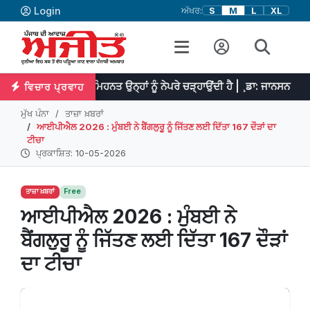
Login
ਅੱਖਰ:
S
M
L
XL
ਦੀ ਹੈ ਤੇ ਮਿਹਨਤ ਉਨ੍ਹਾਂ ਨੂੰ ਨੇਪਰੇ ਚੜ੍ਹਾਉਂਦੀ ਹੈ | ¸ਡਾ: ਜਾਨਸਨ
ਪ੍ਰਤਿਭ
ਵਿਚਾਰ ਪ੍ਰਵਾਹ
ਮੁੱਖ ਪੰਨਾ
ਤਾਜ਼ਾ ਖ਼ਬਰਾਂ
ਆਈਪੀਐਲ 2026 : ਮੁੰਬਈ ਨੇ ਬੈਂਗਲੁਰੂ ਨੂੰ ਜਿੱਤਣ ਲਈ ਦਿੱਤਾ 167 ਦੌੜਾਂ ਦਾ
ਟੀਚਾ
ਪ੍ਰਕਾਸ਼ਿਤ: 10-05-2026
ਤਾਜ਼ਾ ਖ਼ਬਰਾਂ
Free
ਆਈਪੀਐਲ 2026 : ਮੁੰਬਈ ਨੇ
ਬੈਂਗਲੁਰੂ ਨੂੰ ਜਿੱਤਣ ਲਈ ਦਿੱਤਾ 167 ਦੌੜਾਂ
ਦਾ ਟੀਚਾ