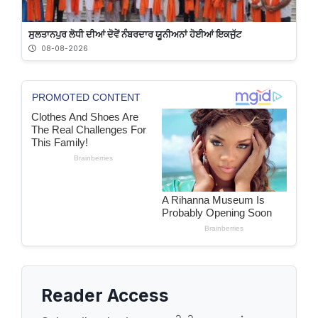
ਸੁਲਤਾਨਪੁਰ ਲੋਧੀ ਦੀਆਂ ਦੋਵੇਂ ਨੰਬਰਦਾਰ ਯੂਨੀਅਨਾਂ ਹੋਈਆਂ ਇਕਜੁੱਟ
08-08-2026
Reader Access