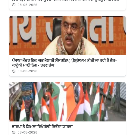
08-08-2026
ਪੰਜਾਬ ਅੰਦਰ ਇਕ ਅਣਐਲਾਨੀ ਸੈਂਸਰਸ਼ਿਪ, ਖੁੱਲ੍ਹੇਆਮ ਕੀਤੀ ਜਾ ਰਹੀ ਹੈ ਗੈਰ-
ਕਾਨੂੰਨੀ ਮਾਈਨਿੰਗ - ਤਰੁਣ ਚੁੱਘ
08-08-2026
ਭਾਜਪਾ ਨੇ ਸ਼ਿਮਲਾ ਵਿਖੇ ਕੱਢੀ ਤਿਰੰਗਾ ਯਾਤਰਾ
08-08-2026