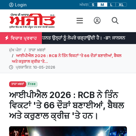
Login
ਅੱਖਰ:
S
M
L
XL
ਹੈ ਤੇ ਮਿਹਨਤ ਉਨ੍ਹਾਂ ਨੂੰ ਨੇਪਰੇ ਚੜ੍ਹਾਉਂਦੀ ਹੈ। -ਡਾ: ਜਾਨਸਨ
ਜੇਕਰ ਤੁਹਾ
ਵਿਚਾਰ ਪ੍ਰਵਾਹ
ਮੁੱਖ ਪੰਨਾ
ਤਾਜ਼ਾ ਖ਼ਬਰਾਂ
ਆਈਪੀਐਲ 2026 : RCB ਨੇ ਤਿੰਨ ਵਿਕਟਾਂ 'ਤੇ 66 ਦੌੜਾਂ ਬਣਾਈਆਂ, ਬੈਥਲ
ਅਤੇ ਕਰੁਣਾਲ ਕ੍ਰੀਜ਼ 'ਤੇ...
ਪ੍ਰਕਾਸ਼ਿਤ: 10-05-2026
ਤਾਜ਼ਾ ਖ਼ਬਰਾਂ
Free
ਆਈਪੀਐਲ 2026 : RCB ਨੇ ਤਿੰਨ
ਵਿਕਟਾਂ 'ਤੇ 66 ਦੌੜਾਂ ਬਣਾਈਆਂ, ਬੈਥਲ
ਅਤੇ ਕਰੁਣਾਲ ਕ੍ਰੀਜ਼ 'ਤੇ ਹਨ।