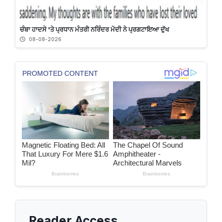
ਚੰਬਾ ਹਾਦਸੇ 'ਤੇ ਪ੍ਰਧਾਨ ਮੰਤਰੀ ਨਰਿੰਦਰ ਮੋਦੀ ਨੇ ਪ੍ਰਗਟਾਇਆ ਦੁੱਖ
08-08-2026
Reader Access