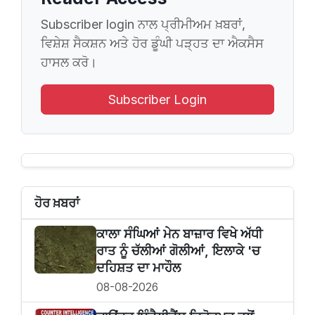
Subscriber login ਨਾਲ ਪ੍ਰੀਮੀਅਮ ਖ਼ਬਰਾਂ,
ਵਿਸ਼ੇਸ਼ ਸੈਕਸ਼ਨ ਅਤੇ ਹੋਰ ਡੂੰਘੀ ਪੜ੍ਹਤ ਦਾ ਐਕਸੈਸ
ਹਾਸਲ ਕਰੋ।
Subscriber Login
ਹੋਰ ਖ਼ਬਰਾਂ
ਕਾਲਾ ਸੰਘਿਆਂ ਮੇਨ ਬਾਜ਼ਾਰ ਵਿਖੇ ਅੱਧੀ
ਰਾਤ ਨੂੰ ਚੱਲੀਆਂ ਗੋਲੀਆਂ, ਇਲਾਕੇ 'ਚ
ਦਹਿਸ਼ਤ ਦਾ ਮਾਹੌਲ
08-08-2026