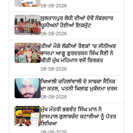
08-08-2026
ਸੁਲਤਾਨਪੁਰ ਲੋਧੀ ਦੀਆਂ ਦੋਵੇਂ ਨੰਬਰਦਾਰ
ਯੂਨੀਅਨਾਂ ਹੋਈਆਂ ਇਕਜੁੱਟ
08-08-2026
ਤੀਆਂ ਮੌਕੇ ਲੱਗੀਆਂ ਰੌਣਕਾਂ 'ਚ ਸੀਨੀਅਰ
ਭਾਜਪਾ ਆਗੂ ਗੁਰਦਰਸ਼ਨ ਸਿੰਘ ਸੈਣੀ ਨੇ
ਕੀਤੀ ਮੁੱਖ ਮਹਿਮਾਨ ਵਜੋਂ ਸ਼ਿਰਕਤ
08-08-2026
ਖਿਆਲੀ ਚਹਿਲਾਂਵਾਲੀ ਦੇ ਸਾਬਕਾ ਸੈਨਿਕ
ਦਾ ਕਤਲ, ਪਤਨੀ ਖ਼ਿਲਾਫ਼ ਮੁਕੱਦਮਾ ਦਰਜ
08-08-2026
ਮੁੱਖ ਮੰਤਰੀ ਭਗਵੰਤ ਸਿੰਘ ਮਾਨ ਨੇ
ਰਾਜਪਾਲ ਗੁਲਾਬਚੰਦ ਕਟਾਰੀਆ ਨੂੰ ਪੱਤਰ
ਲਿਖਿਆ
08-08-2026