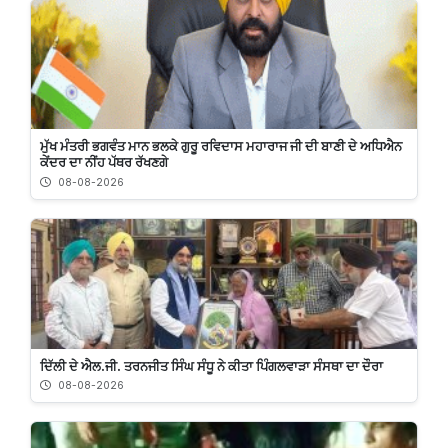
ਮੁੱਖ ਮੰਤਰੀ ਭਗਵੰਤ ਮਾਨ ਭਲਕੇ ਗੁਰੂ ਰਵਿਦਾਸ ਮਹਾਰਾਜ ਜੀ ਦੀ ਬਾਣੀ ਦੇ ਅਧਿਐਨ
ਕੇਂਦਰ ਦਾ ਨੀਂਹ ਪੱਥਰ ਰੱਖਣਗੇ
08-08-2026
ਦਿੱਲੀ ਦੇ ਐਲ.ਜੀ. ਤਰਨਜੀਤ ਸਿੰਘ ਸੰਧੂ ਨੇ ਕੀਤਾ ਪਿੰਗਲਵਾੜਾ ਸੰਸਥਾ ਦਾ ਦੌਰਾ
08-08-2026