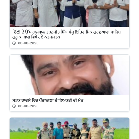
ਦਿੱਲੀ ਦੇ ਉੱਪ ਰਾਜਪਾਲ ਤਰਨਜੀਤ ਸਿੰਘ ਸੰਧੂ ਇਤਿਹਾਸਿਕ ਗੁਰਦੁਆਰਾ ਸਾਹਿਬ
ਗੁਰੂ ਕਾ ਬਾਗ ਵਿਖੇ ਹੋਏ ਨਤਮਸਤਕ
08-08-2026
ਸੜਕ ਹਾਦਸੇ ਵਿਚ ਪੰਚਨਗਲਾ ਦੇ ਵਿਅਕਤੀ ਦੀ ਮੌਤ
08-08-2026