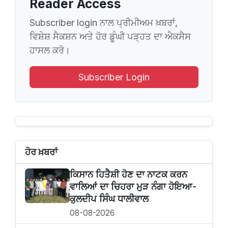
Reader Access
Subscriber login ਨਾਲ ਪ੍ਰੀਮੀਅਮ ਖ਼ਬਰਾਂ,
ਵਿਸ਼ੇਸ਼ ਸੈਕਸ਼ਨ ਅਤੇ ਹੋਰ ਡੂੰਘੀ ਪੜ੍ਹਤ ਦਾ ਐਕਸੈਸ
ਹਾਸਲ ਕਰੋ।
Subscriber Login
ਹੋਰ ਖ਼ਬਰਾਂ
ਕਿਸਾਨ ਹਿਤੈਸ਼ੀ ਹੋਣ ਦਾ ਨਾਟਕ ਕਰਨ
ਵਾਲਿਆਂ ਦਾ ਚਿਹਰਾ ਮੁੜ ਨੰਗਾ ਹੋਇਆ-
ਕੁਲਦੀਪ ਸਿੰਘ ਧਾਲੀਵਾਲ
08-08-2026