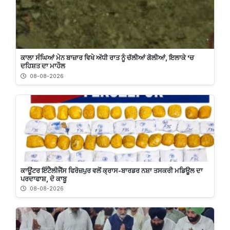
ਕਾਲਾ ਸੰਘਿਆਂ ਮੇਨ ਬਾਜ਼ਾਰ ਵਿਖੇ ਅੱਧੀ ਰਾਤ ਨੂੰ ਚੱਲੀਆਂ ਗੋਲੀਆਂ, ਇਲਾਕੇ 'ਚ
ਦਹਿਸ਼ਤ ਦਾ ਮਾਹੌਲ
08-08-2026
ਕਾਊਂਟਰ ਇੰਟੈਲੀਜੈਂਸ ਫਿਰੋਜ਼ਪੁਰ ਵਲੋਂ ਕ੍ਰਾਸ-ਬਾਰਡਰ ਨਸ਼ਾ ਤਸਕਰੀ ਮਡਿਊਲ ਦਾ
ਪਰਦਾਫਾਸ਼, ਦੋ ਕਾਬੂ
08-08-2026