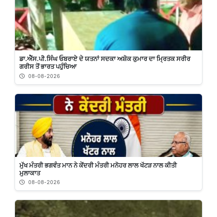
ਡਾ.ਐੱਸ.ਪੀ.ਸਿੰਘ ਓਬਰਾਏ ਦੇ ਯਤਨਾਂ ਸਦਕਾ ਅਸ਼ੋਕ ਕੁਮਾਰ ਦਾ ਮ੍ਰਿਤਕ ਸਰੀਰ
ਗਰੀਸ ਤੋਂ ਭਾਰਤ ਪਹੁੰਚਿਆ
08-08-2026
ਮੁੱਖ ਮੰਤਰੀ ਭਗਵੰਤ ਮਾਨ ਨੇ ਕੇਂਦਰੀ ਮੰਤਰੀ ਮਨੋਹਰ ਲਾਲ ਖੱਟੜ ਨਾਲ ਕੀਤੀ
ਮੁਲਾਕਾਤ
08-08-2026