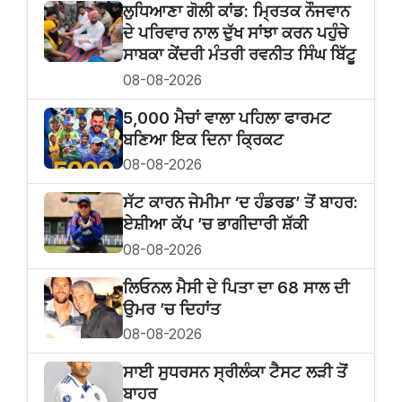
ਲੁਧਿਆਣਾ ਗੋਲੀ ਕਾਂਡ: ਮ੍ਰਿਤਕ ਨੌਜਵਾਨ
ਦੇ ਪਰਿਵਾਰ ਨਾਲ ਦੁੱਖ ਸਾਂਝਾ ਕਰਨ ਪਹੁੰਚੇ
ਸਾਬਕਾ ਕੇਂਦਰੀ ਮੰਤਰੀ ਰਵਨੀਤ ਸਿੰਘ ਬਿੱਟੂ
08-08-2026
5,000 ਮੈਚਾਂ ਵਾਲਾ ਪਹਿਲਾ ਫਾਰਮਟ
ਬਣਿਆ ਇਕ ਦਿਨਾ ਕ੍ਰਿਕਟ
08-08-2026
ਸੱਟ ਕਾਰਨ ਜੇਮੀਮਾ ‘ਦ ਹੰਡਰਡ’ ਤੋਂ ਬਾਹਰ:
ਏਸ਼ੀਆ ਕੱਪ ’ਚ ਭਾਗੀਦਾਰੀ ਸ਼ੱਕੀ
08-08-2026
ਲਿਓਨਲ ਮੈਸੀ ਦੇ ਪਿਤਾ ਦਾ 68 ਸਾਲ ਦੀ
ਉਮਰ ’ਚ ਦਿਹਾਂਤ
08-08-2026
ਸਾਈ ਸੁਧਰਸਨ ਸ੍ਰੀਲੰਕਾ ਟੈਸਟ ਲੜੀ ਤੋਂ
ਬਾਹਰ