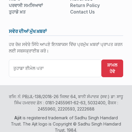
ਪਰਵਾਸੀ ਸਮਸਿਆਵਾਂ
Return Policy
ਤੁਹਾਡੇ ਖ਼ਤ
Contact Us
ਸਵੇਰ ਦੀਆਂ ਮੁੱਖ ਖ਼ਬਰਾਂ
ਹਰ ਰੋਜ਼ ਸਵੇਰੇ ਸਿੱਧੇ ਆਪਣੇ ਇਨਬਾਕਸ ਵਿੱਚ ਪ੍ਰਮੁੱਖ ਖ਼ਬਰਾਂ ਪ੍ਰਾਪਤ ਕਰਨ
ਲਈ ਸਬਸਕ੍ਰਾਈਬ ਕਰੋ।
ਸ਼ਾਮਲ
ਹੋਵੋ
ਰਜਿ: ਨੰ: PB/JL-138/2018-26 ਜਿਲਦ 64, ਬਾਨੀ ਸੰਪਾਦਕ (ਸਵ:) ਡਾ: ਸਾਧੂ
ਸਿੰਘ ਹਮਦਰਦ ਫ਼ੋਨ : 0181-2455961-62-63, 5032400, ਫੈਕਸ :
2455960, 2220593, 2222688
Ajit
is registered trademark of Sadhu Singh Hamdard
Trust. The Ajit logo is Copyright © Sadhu Singh Hamdard
Trust, 1984.