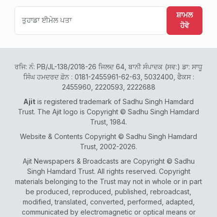
ਸ਼ਾਮਲ
ਹੋਵੋ
ਰਜਿ: ਨੰ: PB/JL-138/2018-26 ਜਿਲਦ 64, ਬਾਨੀ ਸੰਪਾਦਕ (ਸਵ:) ਡਾ: ਸਾਧੂ
ਸਿੰਘ ਹਮਦਰਦ ਫ਼ੋਨ : 0181-2455961-62-63, 5032400, ਫੈਕਸ :
2455960, 2220593, 2222688
Ajit
is registered trademark of Sadhu Singh Hamdard
Trust. The Ajit logo is Copyright © Sadhu Singh Hamdard
Trust, 1984.
Website & Contents Copyright © Sadhu Singh Hamdard
Trust, 2002-2026.
Ajit Newspapers & Broadcasts are Copyright © Sadhu
Singh Hamdard Trust. All rights reserved. Copyright
materials belonging to the Trust may not in whole or in part
be produced, reproduced, published, rebroadcast,
modified, translated, converted, performed, adapted,
communicated by electromagnetic or optical means or