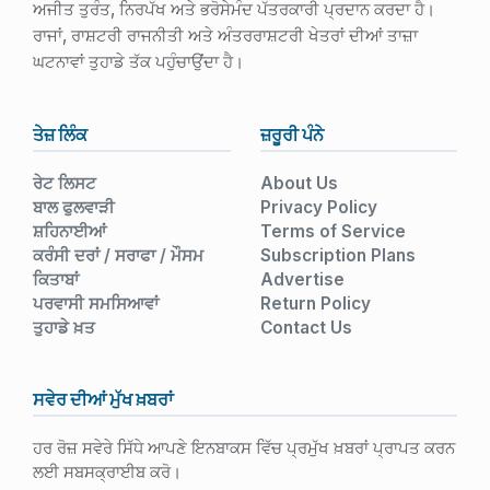
ਅਜੀਤ ਤੁਰੰਤ, ਨਿਰਪੱਖ ਅਤੇ ਭਰੋਸੇਮੰਦ ਪੱਤਰਕਾਰੀ ਪ੍ਰਦਾਨ ਕਰਦਾ ਹੈ।
ਰਾਜਾਂ, ਰਾਸ਼ਟਰੀ ਰਾਜਨੀਤੀ ਅਤੇ ਅੰਤਰਰਾਸ਼ਟਰੀ ਖੇਤਰਾਂ ਦੀਆਂ ਤਾਜ਼ਾ
ਘਟਨਾਵਾਂ ਤੁਹਾਡੇ ਤੱਕ ਪਹੁੰਚਾਉਂਦਾ ਹੈ।
ਤੇਜ਼ ਲਿੰਕ
ਜ਼ਰੂਰੀ ਪੰਨੇ
ਰੇਟ ਲਿਸਟ
About Us
ਬਾਲ ਫੁਲਵਾੜੀ
Privacy Policy
ਸ਼ਹਿਨਾਈਆਂ
Terms of Service
ਕਰੰਸੀ ਦਰਾਂ / ਸਰਾਫਾ / ਮੌਸਮ
Subscription Plans
ਕਿਤਾਬਾਂ
Advertise
ਪਰਵਾਸੀ ਸਮਸਿਆਵਾਂ
Return Policy
ਤੁਹਾਡੇ ਖ਼ਤ
Contact Us
ਸਵੇਰ ਦੀਆਂ ਮੁੱਖ ਖ਼ਬਰਾਂ
ਹਰ ਰੋਜ਼ ਸਵੇਰੇ ਸਿੱਧੇ ਆਪਣੇ ਇਨਬਾਕਸ ਵਿੱਚ ਪ੍ਰਮੁੱਖ ਖ਼ਬਰਾਂ ਪ੍ਰਾਪਤ ਕਰਨ
ਲਈ ਸਬਸਕ੍ਰਾਈਬ ਕਰੋ।