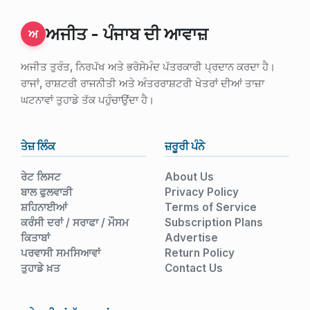
ਅਜੀਤ - ਪੰਜਾਬ ਦੀ ਆਵਾਜ਼
ਅ
ਅਜੀਤ ਤੁਰੰਤ, ਨਿਰਪੱਖ ਅਤੇ ਭਰੋਸੇਮੰਦ ਪੱਤਰਕਾਰੀ ਪ੍ਰਦਾਨ ਕਰਦਾ ਹੈ।
ਰਾਜਾਂ, ਰਾਸ਼ਟਰੀ ਰਾਜਨੀਤੀ ਅਤੇ ਅੰਤਰਰਾਸ਼ਟਰੀ ਖੇਤਰਾਂ ਦੀਆਂ ਤਾਜ਼ਾ
ਘਟਨਾਵਾਂ ਤੁਹਾਡੇ ਤੱਕ ਪਹੁੰਚਾਉਂਦਾ ਹੈ।
ਤੇਜ਼ ਲਿੰਕ
ਜ਼ਰੂਰੀ ਪੰਨੇ
ਰੇਟ ਲਿਸਟ
About Us
ਬਾਲ ਫੁਲਵਾੜੀ
Privacy Policy
ਸ਼ਹਿਨਾਈਆਂ
Terms of Service
ਕਰੰਸੀ ਦਰਾਂ / ਸਰਾਫਾ / ਮੌਸਮ
Subscription Plans
ਕਿਤਾਬਾਂ
Advertise
ਪਰਵਾਸੀ ਸਮਸਿਆਵਾਂ
Return Policy
ਤੁਹਾਡੇ ਖ਼ਤ
Contact Us