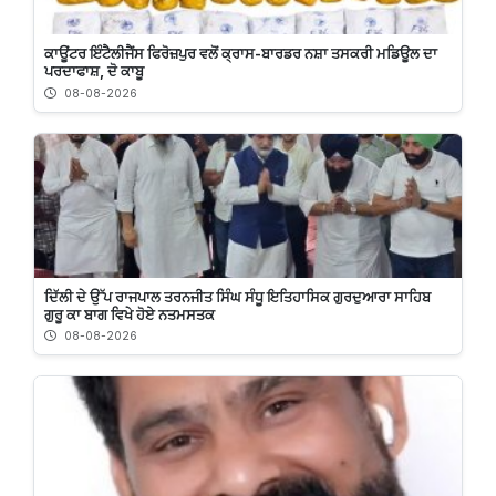
ਕਾਊਂਟਰ ਇੰਟੈਲੀਜੈਂਸ ਫਿਰੋਜ਼ਪੁਰ ਵਲੋਂ ਕ੍ਰਾਸ-ਬਾਰਡਰ ਨਸ਼ਾ ਤਸਕਰੀ ਮਡਿਊਲ ਦਾ
ਪਰਦਾਫਾਸ਼, ਦੋ ਕਾਬੂ
08-08-2026
ਦਿੱਲੀ ਦੇ ਉੱਪ ਰਾਜਪਾਲ ਤਰਨਜੀਤ ਸਿੰਘ ਸੰਧੂ ਇਤਿਹਾਸਿਕ ਗੁਰਦੁਆਰਾ ਸਾਹਿਬ
ਗੁਰੂ ਕਾ ਬਾਗ ਵਿਖੇ ਹੋਏ ਨਤਮਸਤਕ
08-08-2026