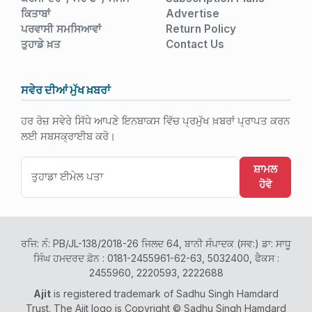
ਕਿਤਾਬਾਂ
Advertise
ਪਰਵਾਸੀ ਸਮਸਿਆਵਾਂ
Return Policy
ਤੁਹਾਡੇ ਖ਼ਤ
Contact Us
ਸਵੇਰ ਦੀਆਂ ਮੁੱਖ ਖ਼ਬਰਾਂ
ਹਰ ਰੋਜ਼ ਸਵੇਰੇ ਸਿੱਧੇ ਆਪਣੇ ਇਨਬਾਕਸ ਵਿੱਚ ਪ੍ਰਮੁੱਖ ਖ਼ਬਰਾਂ ਪ੍ਰਾਪਤ ਕਰਨ
ਲਈ ਸਬਸਕ੍ਰਾਈਬ ਕਰੋ।
ਸ਼ਾਮਲ
ਹੋਵੋ
ਰਜਿ: ਨੰ: PB/JL-138/2018-26 ਜਿਲਦ 64, ਬਾਨੀ ਸੰਪਾਦਕ (ਸਵ:) ਡਾ: ਸਾਧੂ
ਸਿੰਘ ਹਮਦਰਦ ਫ਼ੋਨ : 0181-2455961-62-63, 5032400, ਫੈਕਸ :
2455960, 2220593, 2222688
Ajit
is registered trademark of Sadhu Singh Hamdard
Trust. The Ajit logo is Copyright © Sadhu Singh Hamdard