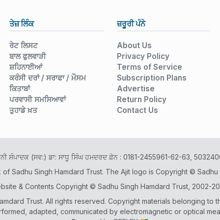
ਤੇਜ਼ ਲਿੰਕ
ਜ਼ਰੂਰੀ ਪੰਨੇ
ਰੇਟ ਲਿਸਟ
About Us
ਬਾਲ ਫੁਲਵਾੜੀ
Privacy Policy
ਸ਼ਹਿਨਾਈਆਂ
Terms of Service
ਕਰੰਸੀ ਦਰਾਂ / ਸਰਾਫਾ / ਮੌਸਮ
Subscription Plans
ਕਿਤਾਬਾਂ
Advertise
ਪਰਵਾਸੀ ਸਮਸਿਆਵਾਂ
Return Policy
ਤੁਹਾਡੇ ਖ਼ਤ
Contact Us
ਾਨੀ ਸੰਪਾਦਕ (ਸਵ:) ਡਾ: ਸਾਧੂ ਸਿੰਘ ਹਮਦਰਦ ਫ਼ੋਨ : 0181-2455961-62-63, 503
k of Sadhu Singh Hamdard Trust. The Ajit logo is Copyright © Sadhu
bsite & Contents Copyright © Sadhu Singh Hamdard Trust, 2002-20
dard Trust. All rights reserved. Copyright materials belonging to t
rformed, adapted, communicated by electromagnetic or optical means 