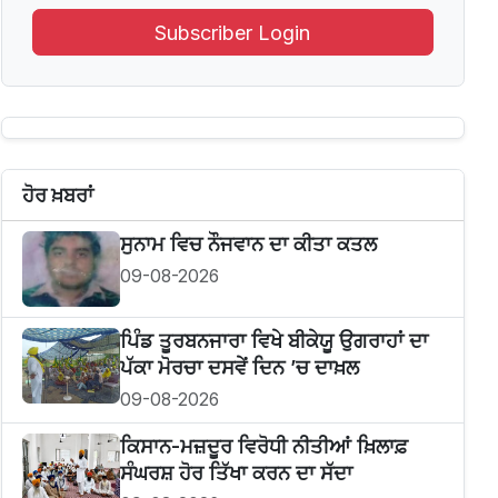
Subscriber Login
ਹੋਰ ਖ਼ਬਰਾਂ
ਸੁਨਾਮ ਵਿਚ ਨੌਜਵਾਨ ਦਾ ਕੀਤਾ ਕਤਲ
09-08-2026
ਪਿੰਡ ਤੂਰਬਨਜਾਰਾ ਵਿਖੇ ਬੀਕੇਯੂ ਉਗਰਾਹਾਂ ਦਾ
ਪੱਕਾ ਮੋਰਚਾ ਦਸਵੇਂ ਦਿਨ ’ਚ ਦਾਖ਼ਲ
09-08-2026
ਕਿਸਾਨ-ਮਜ਼ਦੂਰ ਵਿਰੋਧੀ ਨੀਤੀਆਂ ਖ਼ਿਲਾਫ਼
ਸੰਘਰਸ਼ ਹੋਰ ਤਿੱਖਾ ਕਰਨ ਦਾ ਸੱਦਾ