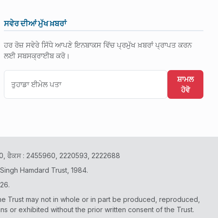
ਸਵੇਰ ਦੀਆਂ ਮੁੱਖ ਖ਼ਬਰਾਂ
ਹਰ ਰੋਜ਼ ਸਵੇਰੇ ਸਿੱਧੇ ਆਪਣੇ ਇਨਬਾਕਸ ਵਿੱਚ ਪ੍ਰਮੁੱਖ ਖ਼ਬਰਾਂ ਪ੍ਰਾਪਤ ਕਰਨ
ਲਈ ਸਬਸਕ੍ਰਾਈਬ ਕਰੋ।
ਸ਼ਾਮਲ
ਹੋਵੋ
2400, ਫੈਕਸ : 2455960, 2220593, 2222688
 Singh Hamdard Trust, 1984.
26.
he Trust may not in whole or in part be produced, reproduced,
or exhibited without the prior written consent of the Trust.