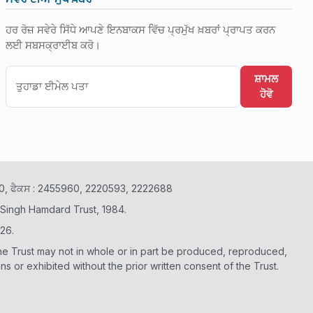
ਹਰ ਰੋਜ਼ ਸਵੇਰੇ ਸਿੱਧੇ ਆਪਣੇ ਇਨਬਾਕਸ ਵਿੱਚ ਪ੍ਰਮੁੱਖ ਖ਼ਬਰਾਂ ਪ੍ਰਾਪਤ ਕਰਨ
ਲਈ ਸਬਸਕ੍ਰਾਈਬ ਕਰੋ।
ਸ਼ਾਮਲ
ਹੋਵੋ
2400, ਫੈਕਸ : 2455960, 2220593, 2222688
 Singh Hamdard Trust, 1984.
26.
he Trust may not in whole or in part be produced, reproduced,
or exhibited without the prior written consent of the Trust.