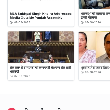
MLA Sukhpal Singh Khaira Addresses
ਮੁਲਾਜ਼ਮਾਂ ਦੀ ਹੜਤਾਲ ਕ
Media Outside Punjab Assembly
ਛਾਈ ਸੁੰਨਸਾਨ
07-08-2026
07-08-2026
ਲੋਕ ਸਭਾ ਤੇ ਰਾਜ ਸਭਾ ਦੀ ਕਾਰਵਾਈ ਸੋਮਵਾਰ ਤੱਕ ਲਈ
ਪ੍ਰਵੀਨ ਸੈਣੀ ਨਗਰ ਨਿਗਮ
ਮੁਲਤਵੀ
07-08-2026
07-08-2026