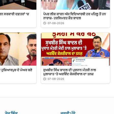
ਾਰਨ ਸਰਕਾਰੀ ਦਫ਼ਤਰਾਂ ’ਚ
ਪੇਪਰ ਲੀਕ ਕਾਰਨ ਅੱਜ ਵਿਦਿਆਰਥੀ ਹਰ ਪਹਿਲੂ ਤੋਂ ਹਨ
ਨਾਰਾਜ਼- ਹਰਸਿਮਰਤ ਕੌਰ ਬਾਦਲ
07-08-2026
 ਹੁਸ਼ਿਆਰਪੁਰ ਦੇ ਮੇਅਰ ਬਣੇ
ਸੁਖਬੀਰ ਸਿੰਘ ਬਾਦਲ ਦੀ ਪ੍ਰਧਾਨ ਮੰਤਰੀ ਨਾਲ
ਮੁਲਾਕਾਤ ’ਤੇ ਅਰਵਿੰਦ ਕੇਜਰੀਵਾਲ ਦਾ ਤਨਜ਼
07-08-2026
ਤੇਜ਼ ਲਿੰਕ
ਜ਼ਰੂਰੀ ਪੰਨੇ