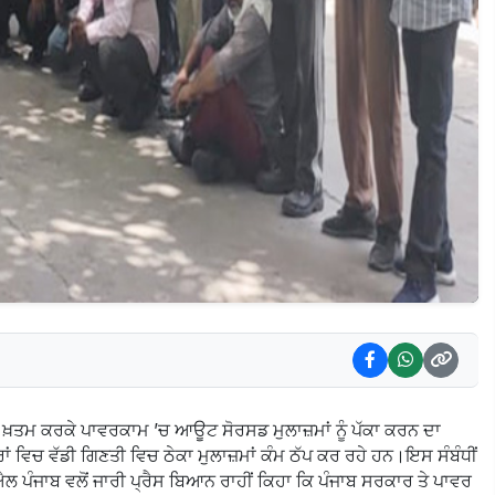
ਣਾਲੀ ਖ਼ਤਮ ਕਰਕੇ ਪਾਵਰਕਾਮ ’ਚ ਆਊਟ ਸੋਰਸਡ ਮੁਲਾਜ਼ਮਾਂ ਨੂੰ ਪੱਕਾ ਕਰਨ ਦਾ
ਘਰਾਂ ਵਿਚ ਵੱਡੀ ਗਿਣਤੀ ਵਿਚ ਠੇਕਾ ਮੁਲਾਜ਼ਮਾਂ ਕੰਮ ਠੱਪ ਕਰ ਰਹੇ ਹਨ।ਇਸ ਸੰਬੰਧੀਂ
ਪੰਜਾਬ ਵਲੋਂ ਜਾਰੀ ਪ੍ਰੈਸ ਬਿਆਨ ਰਾਹੀਂ ਕਿਹਾ ਕਿ ਪੰਜਾਬ ਸਰਕਾਰ ਤੇ ਪਾਵਰ