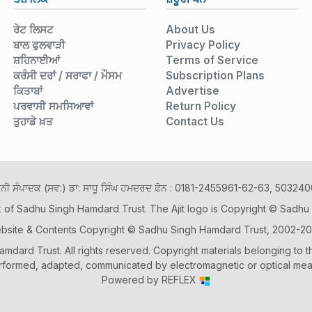
ਰੇਟ ਲਿਸਟ
About Us
ਬਾਲ ਫੁਲਵਾੜੀ
Privacy Policy
ਸ਼ਹਿਨਾਈਆਂ
Terms of Service
ਕਰੰਸੀ ਦਰਾਂ / ਸਰਾਫਾ / ਮੌਸਮ
Subscription Plans
ਕਿਤਾਬਾਂ
Advertise
ਪਰਵਾਸੀ ਸਮਸਿਆਵਾਂ
Return Policy
ਤੁਹਾਡੇ ਖ਼ਤ
Contact Us
ਾਨੀ ਸੰਪਾਦਕ (ਸਵ:) ਡਾ: ਸਾਧੂ ਸਿੰਘ ਹਮਦਰਦ ਫ਼ੋਨ : 0181-2455961-62-63, 503
k of Sadhu Singh Hamdard Trust. The Ajit logo is Copyright © Sadhu
bsite & Contents Copyright © Sadhu Singh Hamdard Trust, 2002-20
dard Trust. All rights reserved. Copyright materials belonging to t
rformed, adapted, communicated by electromagnetic or optical means 
Powered by
REFLEX