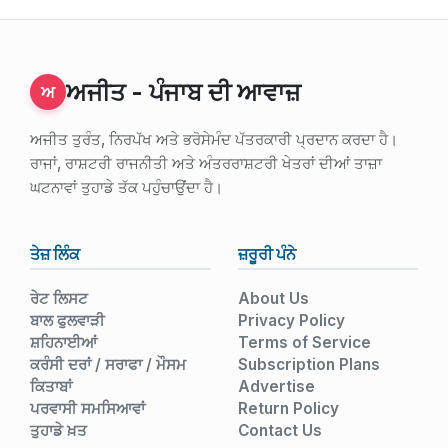
ਅਜੀਤ - ਪੰਜਾਬ ਦੀ ਆਵਾਜ਼
ਅ
ਅਜੀਤ ਤੁਰੰਤ, ਨਿਰਪੱਖ ਅਤੇ ਭਰੋਸੇਮੰਦ ਪੱਤਰਕਾਰੀ ਪ੍ਰਦਾਨ ਕਰਦਾ ਹੈ।
ਰਾਜਾਂ, ਰਾਸ਼ਟਰੀ ਰਾਜਨੀਤੀ ਅਤੇ ਅੰਤਰਰਾਸ਼ਟਰੀ ਖੇਤਰਾਂ ਦੀਆਂ ਤਾਜ਼ਾ
ਘਟਨਾਵਾਂ ਤੁਹਾਡੇ ਤੱਕ ਪਹੁੰਚਾਉਂਦਾ ਹੈ।
ਤੇਜ਼ ਲਿੰਕ
ਜ਼ਰੂਰੀ ਪੰਨੇ
ਰੇਟ ਲਿਸਟ
About Us
ਬਾਲ ਫੁਲਵਾੜੀ
Privacy Policy
ਸ਼ਹਿਨਾਈਆਂ
Terms of Service
ਕਰੰਸੀ ਦਰਾਂ / ਸਰਾਫਾ / ਮੌਸਮ
Subscription Plans
ਕਿਤਾਬਾਂ
Advertise
ਪਰਵਾਸੀ ਸਮਸਿਆਵਾਂ
Return Policy
ਤੁਹਾਡੇ ਖ਼ਤ
Contact Us