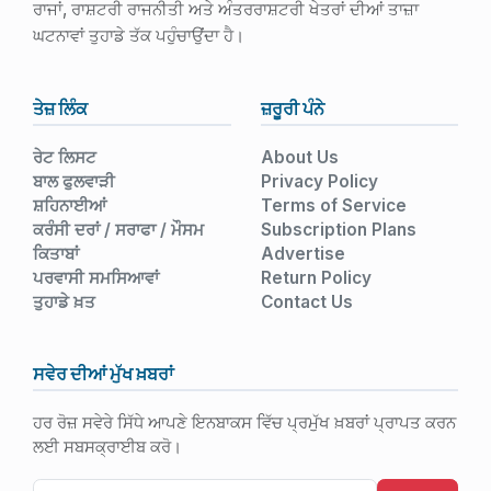
ਰਾਜਾਂ, ਰਾਸ਼ਟਰੀ ਰਾਜਨੀਤੀ ਅਤੇ ਅੰਤਰਰਾਸ਼ਟਰੀ ਖੇਤਰਾਂ ਦੀਆਂ ਤਾਜ਼ਾ
ਘਟਨਾਵਾਂ ਤੁਹਾਡੇ ਤੱਕ ਪਹੁੰਚਾਉਂਦਾ ਹੈ।
ਤੇਜ਼ ਲਿੰਕ
ਜ਼ਰੂਰੀ ਪੰਨੇ
ਰੇਟ ਲਿਸਟ
About Us
ਬਾਲ ਫੁਲਵਾੜੀ
Privacy Policy
ਸ਼ਹਿਨਾਈਆਂ
Terms of Service
ਕਰੰਸੀ ਦਰਾਂ / ਸਰਾਫਾ / ਮੌਸਮ
Subscription Plans
ਕਿਤਾਬਾਂ
Advertise
ਪਰਵਾਸੀ ਸਮਸਿਆਵਾਂ
Return Policy
ਤੁਹਾਡੇ ਖ਼ਤ
Contact Us
ਸਵੇਰ ਦੀਆਂ ਮੁੱਖ ਖ਼ਬਰਾਂ
ਹਰ ਰੋਜ਼ ਸਵੇਰੇ ਸਿੱਧੇ ਆਪਣੇ ਇਨਬਾਕਸ ਵਿੱਚ ਪ੍ਰਮੁੱਖ ਖ਼ਬਰਾਂ ਪ੍ਰਾਪਤ ਕਰਨ
ਲਈ ਸਬਸਕ੍ਰਾਈਬ ਕਰੋ।