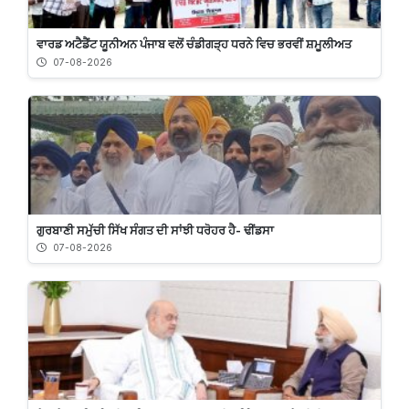
ਵਾਰਡ ਅਟੈਡੈਂਟ ਯੂਨੀਅਨ ਪੰਜਾਬ ਵਲੋਂ ਚੰਡੀਗੜ੍ਹ ਧਰਨੇ ਵਿਚ ਭਰਵੀਂ ਸ਼ਮੂਲੀਅਤ
07-08-2026
ਗੁਰਬਾਣੀ ਸਮੁੱਚੀ ਸਿੱਖ ਸੰਗਤ ਦੀ ਸਾਂਝੀ ਧਰੋਹਰ ਹੈ- ਢੀਂਡਸਾ
07-08-2026