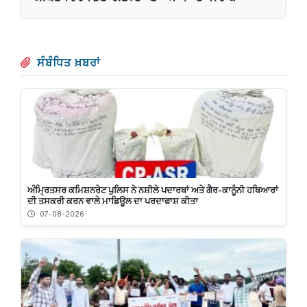
ਸੰਬੰਧਿਤ ਖ਼ਬਰਾਂ
ਅੰਮ੍ਰਿਤਸਰ ਕਮਿਸ਼ਨਰੇਟ ਪੁਲਿਸ ਨੇ ਨਸ਼ੀਲੇ ਪਦਾਰਥਾਂ ਅਤੇ ਗੈਰ-ਕਾਨੂੰਨੀ ਹਥਿਆਰਾਂ
ਦੀ ਤਸਕਰੀ ਕਰਨ ਵਾਲੇ ਮਾਡਿਊਲ ਦਾ ਪਰਦਾਫਾਸ਼ ਕੀਤਾ
07-08-2026