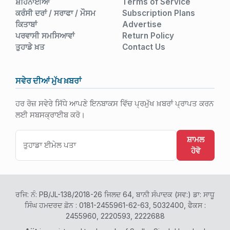
ਸ਼ਹਿਨਾਈਆਂ
Terms of Service
ਕਰੰਸੀ ਦਰਾਂ / ਸਰਾਫਾ / ਮੌਸਮ
Subscription Plans
ਕਿਤਾਬਾਂ
Advertise
ਪਰਵਾਸੀ ਸਮਸਿਆਵਾਂ
Return Policy
ਤੁਹਾਡੇ ਖ਼ਤ
Contact Us
ਸਵੇਰ ਦੀਆਂ ਮੁੱਖ ਖ਼ਬਰਾਂ
ਹਰ ਰੋਜ਼ ਸਵੇਰੇ ਸਿੱਧੇ ਆਪਣੇ ਇਨਬਾਕਸ ਵਿੱਚ ਪ੍ਰਮੁੱਖ ਖ਼ਬਰਾਂ ਪ੍ਰਾਪਤ ਕਰਨ
ਲਈ ਸਬਸਕ੍ਰਾਈਬ ਕਰੋ।
ਸ਼ਾਮਲ
ਹੋਵੋ
ਰਜਿ: ਨੰ: PB/JL-138/2018-26 ਜਿਲਦ 64, ਬਾਨੀ ਸੰਪਾਦਕ (ਸਵ:) ਡਾ: ਸਾਧੂ
ਸਿੰਘ ਹਮਦਰਦ ਫ਼ੋਨ : 0181-2455961-62-63, 5032400, ਫੈਕਸ :
2455960, 2220593, 2222688