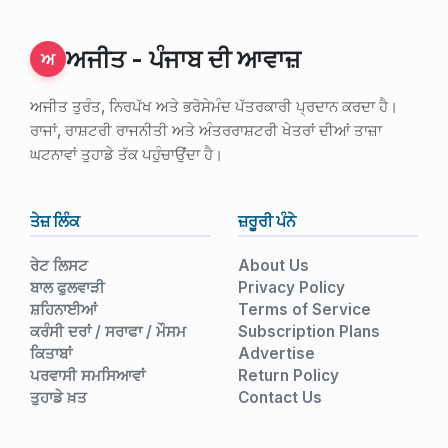
ਅਜੀਤ - ਪੰਜਾਬ ਦੀ ਆਵਾਜ਼
ਅ
ਅਜੀਤ ਤੁਰੰਤ, ਨਿਰਪੱਖ ਅਤੇ ਭਰੋਸੇਮੰਦ ਪੱਤਰਕਾਰੀ ਪ੍ਰਦਾਨ ਕਰਦਾ ਹੈ।
ਰਾਜਾਂ, ਰਾਸ਼ਟਰੀ ਰਾਜਨੀਤੀ ਅਤੇ ਅੰਤਰਰਾਸ਼ਟਰੀ ਖੇਤਰਾਂ ਦੀਆਂ ਤਾਜ਼ਾ
ਘਟਨਾਵਾਂ ਤੁਹਾਡੇ ਤੱਕ ਪਹੁੰਚਾਉਂਦਾ ਹੈ।
ਤੇਜ਼ ਲਿੰਕ
ਜ਼ਰੂਰੀ ਪੰਨੇ
ਰੇਟ ਲਿਸਟ
About Us
ਬਾਲ ਫੁਲਵਾੜੀ
Privacy Policy
ਸ਼ਹਿਨਾਈਆਂ
Terms of Service
ਕਰੰਸੀ ਦਰਾਂ / ਸਰਾਫਾ / ਮੌਸਮ
Subscription Plans
ਕਿਤਾਬਾਂ
Advertise
ਪਰਵਾਸੀ ਸਮਸਿਆਵਾਂ
Return Policy
ਤੁਹਾਡੇ ਖ਼ਤ
Contact Us