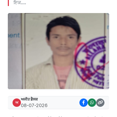
ਇਕ....
ਅਜੀਤ ਡੈਸਕ
ਅ
08-07-2026