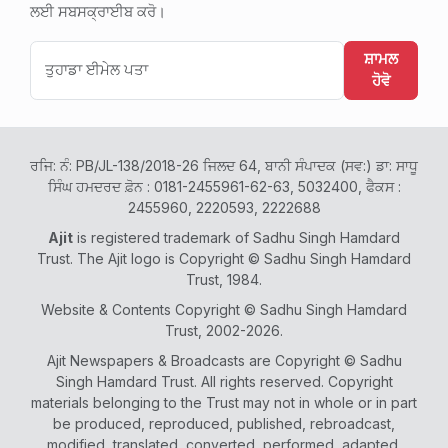
ਲਈ ਸਬਸਕ੍ਰਾਈਬ ਕਰੋ।
ਸ਼ਾਮਲ
ਹੋਵੋ
ਰਜਿ: ਨੰ: PB/JL-138/2018-26 ਜਿਲਦ 64, ਬਾਨੀ ਸੰਪਾਦਕ (ਸਵ:) ਡਾ: ਸਾਧੂ
ਸਿੰਘ ਹਮਦਰਦ ਫ਼ੋਨ : 0181-2455961-62-63, 5032400, ਫੈਕਸ :
2455960, 2220593, 2222688
Ajit
is registered trademark of Sadhu Singh Hamdard
Trust. The Ajit logo is Copyright © Sadhu Singh Hamdard
Trust, 1984.
Website & Contents Copyright © Sadhu Singh Hamdard
Trust, 2002-2026.
Ajit Newspapers & Broadcasts are Copyright © Sadhu
Singh Hamdard Trust. All rights reserved. Copyright
materials belonging to the Trust may not in whole or in part
be produced, reproduced, published, rebroadcast,
modified, translated, converted, performed, adapted,