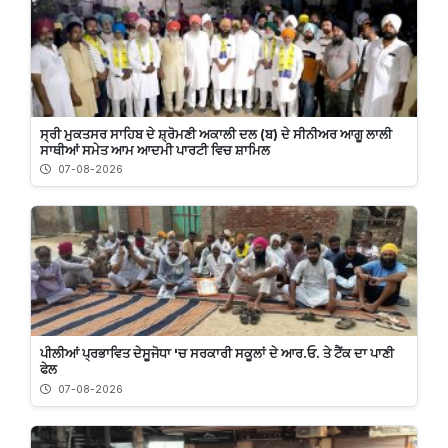
ਸ੍ਰੀ ਮੁਕਤਸਰ ਸਾਹਿਬ ਦੇ ਸ਼੍ਰੋਮਣੀ ਅਕਾਲੀ ਦਲ (ਬ) ਦੇ ਸੀਨੀਅਰ ਆਗੂ ਲਾਲੀ
ਸਾਥੀਆਂ ਸਮੇਤ ਆਮ ਆਦਮੀ ਪਾਰਟੀ ਵਿਚ ਸ਼ਾਮਿਲ
07-08-2026
ਪੀਲੀਆਂ ਪ੍ਰਭਾਵਿਤ ਦੇਸੂਜੋਧਾ 'ਚ ਸਰਕਾਰੀ ਸਕੂਲਾਂ ਦੇ ਆਰ.ਓ. ਤੇ ਟੈਂਕ ਦਾ ਪਾਣੀ
ਫੇਲ
07-08-2026