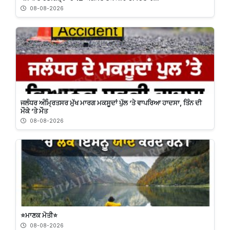
08-08-2026
ਜਲੰਧਰ ਅੰਮ੍ਰਿਤਸਰ ਮੁੱਖ ਮਾਰਗ ਮਕਸੂਦਾਂ ਪੁੱਲ ’ਤੇ ਵਾਪਰਿਆ ਹਾਦਸਾ, ਤਿੰਨ ਦੀ
ਮੌਕੇ ’ਤੇ ਮੌਤ
08-08-2026
⭐️ਮਾਣਕ ਮੋਤੀ⭐️
08-08-2026