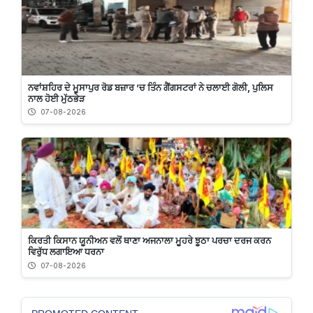
ਨਵਾਂਸ਼ਹਿਰ ਦੇ ਮੂਸਾਪੁਰ ਰੋਡ ਬਜ਼ਾਰ ’ਚ ਤਿੰਨ ਗੈਂਗਸਟਰਾਂ ਨੇ ਚਲਾਈ ਗੋਲੀ, ਪੁਲਿਸ
ਨਾਲ ਹੋਈ ਮੁੱਠਭੇੜ
07-08-2026
ਕਿਰਤੀ ਕਿਸਾਨ ਯੂਨੀਅਨ ਵਲੋਂ ਥਾਣਾ ਅਜਨਾਲਾ ਮੂਹਰੇ ਝੂਠਾ ਪਰਚਾ ਦਰਜ ਕਰਨ
ਵਿਰੁੱਧ ਲਗਾਇਆ ਧਰਨਾ
07-08-2026