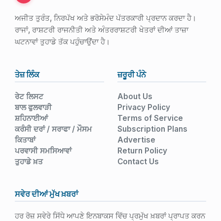
ਅਜੀਤ ਤੁਰੰਤ, ਨਿਰਪੱਖ ਅਤੇ ਭਰੋਸੇਮੰਦ ਪੱਤਰਕਾਰੀ ਪ੍ਰਦਾਨ ਕਰਦਾ ਹੈ।
ਰਾਜਾਂ, ਰਾਸ਼ਟਰੀ ਰਾਜਨੀਤੀ ਅਤੇ ਅੰਤਰਰਾਸ਼ਟਰੀ ਖੇਤਰਾਂ ਦੀਆਂ ਤਾਜ਼ਾ
ਘਟਨਾਵਾਂ ਤੁਹਾਡੇ ਤੱਕ ਪਹੁੰਚਾਉਂਦਾ ਹੈ।
ਤੇਜ਼ ਲਿੰਕ
ਜ਼ਰੂਰੀ ਪੰਨੇ
ਰੇਟ ਲਿਸਟ
About Us
ਬਾਲ ਫੁਲਵਾੜੀ
Privacy Policy
ਸ਼ਹਿਨਾਈਆਂ
Terms of Service
ਕਰੰਸੀ ਦਰਾਂ / ਸਰਾਫਾ / ਮੌਸਮ
Subscription Plans
ਕਿਤਾਬਾਂ
Advertise
ਪਰਵਾਸੀ ਸਮਸਿਆਵਾਂ
Return Policy
ਤੁਹਾਡੇ ਖ਼ਤ
Contact Us
ਸਵੇਰ ਦੀਆਂ ਮੁੱਖ ਖ਼ਬਰਾਂ
ਹਰ ਰੋਜ਼ ਸਵੇਰੇ ਸਿੱਧੇ ਆਪਣੇ ਇਨਬਾਕਸ ਵਿੱਚ ਪ੍ਰਮੁੱਖ ਖ਼ਬਰਾਂ ਪ੍ਰਾਪਤ ਕਰਨ