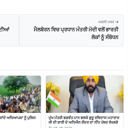
ਅਗਲੀ ਖ਼ਬਰ
ਰਟੀਆਂ
ਮੈਲਬੋਰਨ ਵਿਚ ਪ੍ਰਧਾਨ ਮੰਤਰੀ ਮੋਦੀ ਵਲੋਂ ਭਾਰਤੀ
ਲੋਕਾਂ ਨੂੰ ਸੰਬੋਧਨ
 ਜਾਂਦੇ ਅਧਿਆਪਕਾ ਨੂੰ ਪੁਲਿਸ
ਮੁੱਖ ਮੰਤਰੀ ਭਗਵੰਤ ਮਾਨ ਭਲਕੇ ਗੁਰੂ ਰਵਿਦਾਸ ਮਹਾਰਾਜ
ਜੀ ਦੀ ਬਾਣੀ ਦੇ ਅਧਿਐਨ ਕੇਂਦਰ ਦਾ ਨੀਂਹ ਪੱਥਰ ਰੱਖਣਗੇ