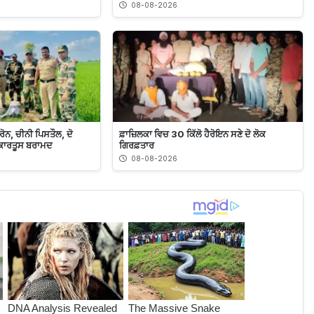
08-08-2026
ਨ, ਚੀਨੀ ਪਿਸਤੌਲ, ਦੋ
ਫ਼ਾਜ਼ਿਲਕਾ ਵਿਚ 30 ਕਿੱਲੋ ਹੈਰੋਇਨ ਸਣੇ ਦੋ ਲੋਕ
ਾ ਕਾਰਤੂਸ ਬਰਾਮਦ
ਗਿਰਫ਼ਤਾਰ
08-08-2026