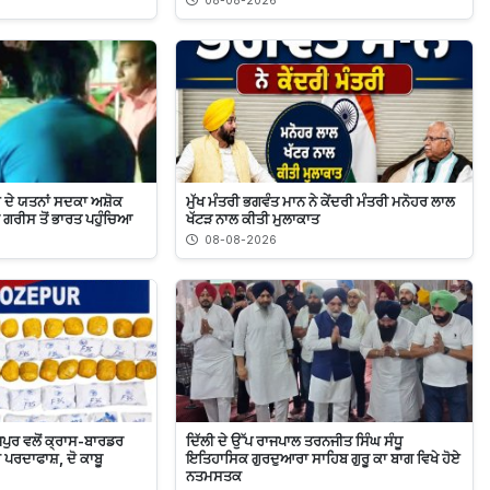
08-08-2026
 ਦੇ ਯਤਨਾਂ ਸਦਕਾ ਅਸ਼ੋਕ
ਮੁੱਖ ਮੰਤਰੀ ਭਗਵੰਤ ਮਾਨ ਨੇ ਕੇਂਦਰੀ ਮੰਤਰੀ ਮਨੋਹਰ ਲਾਲ
 ਗਰੀਸ ਤੋਂ ਭਾਰਤ ਪਹੁੰਚਿਆ
ਖੱਟੜ ਨਾਲ ਕੀਤੀ ਮੁਲਾਕਾਤ
08-08-2026
ਜ਼ਪੁਰ ਵਲੋਂ ਕ੍ਰਾਸ-ਬਾਰਡਰ
ਦਿੱਲੀ ਦੇ ਉੱਪ ਰਾਜਪਾਲ ਤਰਨਜੀਤ ਸਿੰਘ ਸੰਧੂ
ਪਰਦਾਫਾਸ਼, ਦੋ ਕਾਬੂ
ਇਤਿਹਾਸਿਕ ਗੁਰਦੁਆਰਾ ਸਾਹਿਬ ਗੁਰੂ ਕਾ ਬਾਗ ਵਿਖੇ ਹੋਏ
ਨਤਮਸਤਕ