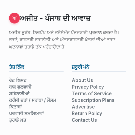
ਅਜੀਤ - ਪੰਜਾਬ ਦੀ ਆਵਾਜ਼
ਅ
ਅਜੀਤ ਤੁਰੰਤ, ਨਿਰਪੱਖ ਅਤੇ ਭਰੋਸੇਮੰਦ ਪੱਤਰਕਾਰੀ ਪ੍ਰਦਾਨ ਕਰਦਾ ਹੈ।
ਰਾਜਾਂ, ਰਾਸ਼ਟਰੀ ਰਾਜਨੀਤੀ ਅਤੇ ਅੰਤਰਰਾਸ਼ਟਰੀ ਖੇਤਰਾਂ ਦੀਆਂ ਤਾਜ਼ਾ
ਘਟਨਾਵਾਂ ਤੁਹਾਡੇ ਤੱਕ ਪਹੁੰਚਾਉਂਦਾ ਹੈ।
ਤੇਜ਼ ਲਿੰਕ
ਜ਼ਰੂਰੀ ਪੰਨੇ
ਰੇਟ ਲਿਸਟ
About Us
ਬਾਲ ਫੁਲਵਾੜੀ
Privacy Policy
ਸ਼ਹਿਨਾਈਆਂ
Terms of Service
ਕਰੰਸੀ ਦਰਾਂ / ਸਰਾਫਾ / ਮੌਸਮ
Subscription Plans
ਕਿਤਾਬਾਂ
Advertise
ਪਰਵਾਸੀ ਸਮਸਿਆਵਾਂ
Return Policy
ਤੁਹਾਡੇ ਖ਼ਤ
Contact Us