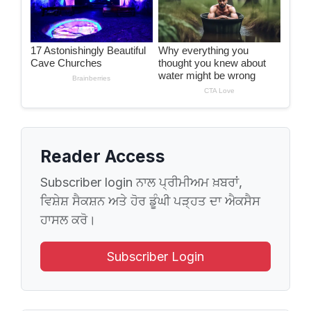
Reader Access
Subscriber login ਨਾਲ ਪ੍ਰੀਮੀਅਮ ਖ਼ਬਰਾਂ,
ਵਿਸ਼ੇਸ਼ ਸੈਕਸ਼ਨ ਅਤੇ ਹੋਰ ਡੂੰਘੀ ਪੜ੍ਹਤ ਦਾ ਐਕਸੈਸ
ਹਾਸਲ ਕਰੋ।
Subscriber Login