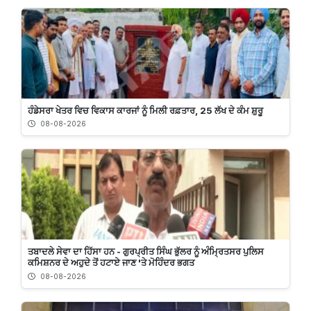
ਹੰਡੇਸਰਾ ਖੇਤਰ ਵਿਚ ਵਿਕਾਸ ਕਾਰਜਾਂ ਨੂੰ ਮਿਲੀ ਰਫ਼ਤਾਰ, 25 ਲੱਖ ਦੇ ਕੰਮ ਸ਼ੁਰੂ
08-08-2026
ਤਬਾਦਲੇ ਸੇਵਾ ਦਾ ਹਿੱਸਾ ਹਨ - ਗੁਰਪ੍ਰੀਤ ਸਿੰਘ ਭੁੱਲਰ ਨੂੰ ਅੰਮ੍ਰਿਤਸਰ ਪੁਲਿਸ
ਕਮਿਸ਼ਨਰ ਦੇ ਅਹੁਦੇ ਤੋਂ ਹਟਾਏ ਜਾਣ 'ਤੇ ਮੋਹਿੰਦਰ ਭਗਤ
08-08-2026