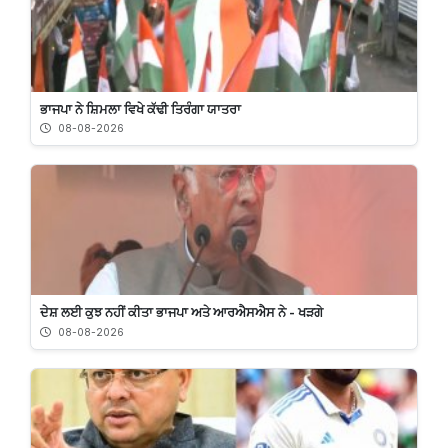
ਭਾਜਪਾ ਨੇ ਸ਼ਿਮਲਾ ਵਿਖੇ ਕੱਢੀ ਤਿਰੰਗਾ ਯਾਤਰਾ
08-08-2026
ਦੇਸ਼ ਲਈ ਕੁਝ ਨਹੀਂ ਕੀਤਾ ਭਾਜਪਾ ਅਤੇ ਆਰਐਸਐਸ ਨੇ - ਖੜਗੇ
08-08-2026