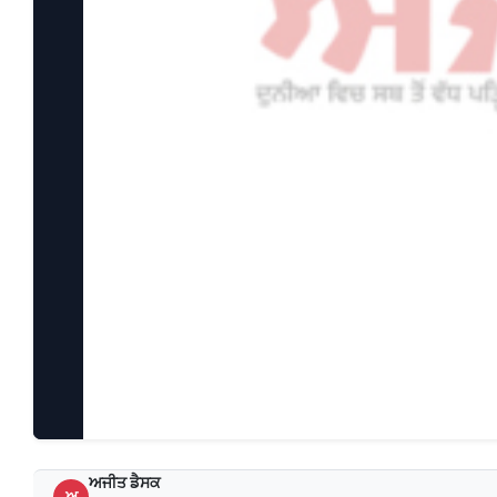
ਅਜੀਤ ਡੈਸਕ
ਅ