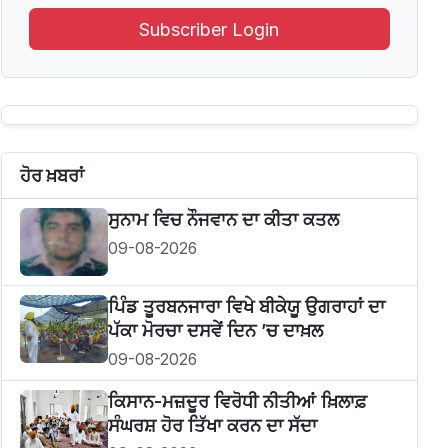
Subscriber Login
ਹੋਰ ਖ਼ਬਰਾਂ
ਸੁਨਾਮ ਵਿਚ ਨੌਜਵਾਨ ਦਾ ਕੀਤਾ ਕਤਲ
09-08-2026
ਪਿੰਡ ਤੂਰਬਨਜਾਰਾ ਵਿਖੇ ਬੀਕੇਯੂ ਉਗਰਾਹਾਂ ਦਾ
ਪੱਕਾ ਮੋਰਚਾ ਦਸਵੇਂ ਦਿਨ ’ਚ ਦਾਖ਼ਲ
09-08-2026
ਕਿਸਾਨ-ਮਜ਼ਦੂਰ ਵਿਰੋਧੀ ਨੀਤੀਆਂ ਖ਼ਿਲਾਫ਼
ਸੰਘਰਸ਼ ਹੋਰ ਤਿੱਖਾ ਕਰਨ ਦਾ ਸੱਦਾ