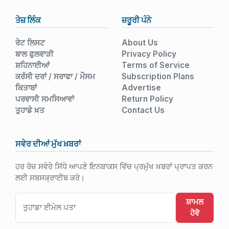
ਤੇਜ਼ ਲਿੰਕ
ਜ਼ਰੂਰੀ ਪੰਨੇ
ਰੇਟ ਲਿਸਟ
About Us
ਬਾਲ ਫੁਲਵਾੜੀ
Privacy Policy
ਸ਼ਹਿਨਾਈਆਂ
Terms of Service
ਕਰੰਸੀ ਦਰਾਂ / ਸਰਾਫਾ / ਮੌਸਮ
Subscription Plans
ਕਿਤਾਬਾਂ
Advertise
ਪਰਵਾਸੀ ਸਮਸਿਆਵਾਂ
Return Policy
ਤੁਹਾਡੇ ਖ਼ਤ
Contact Us
ਸਵੇਰ ਦੀਆਂ ਮੁੱਖ ਖ਼ਬਰਾਂ
ਹਰ ਰੋਜ਼ ਸਵੇਰੇ ਸਿੱਧੇ ਆਪਣੇ ਇਨਬਾਕਸ ਵਿੱਚ ਪ੍ਰਮੁੱਖ ਖ਼ਬਰਾਂ ਪ੍ਰਾਪਤ ਕਰਨ
ਲਈ ਸਬਸਕ੍ਰਾਈਬ ਕਰੋ।
ਸ਼ਾਮਲ
ਹੋਵੋ