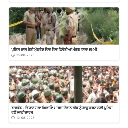
ਪੁਲਿਸ ਨਾਲ ਹੋਈ ਮੁੱਠਭੇੜ ਵਿਚ ਵਿਚ ਫਿਰੋਤੀਆਂ ਮੰਗਣ ਵਾਲਾ ਜ਼ਖ਼ਮੀਂ
10-08-2026
ਝਾਰਖੰਡ - ਵਿਧਾਨ ਸਭਾ ਘਿਰਾਓ' ਮਾਰਚ ਦੌਰਾਨ ਭੀੜ ਨੂੰ ਕਾਬੂ ਕਰਨ ਲਈ ਪੁਲਿਸ
ਵਲੋਂ ਲਾਠੀਚਾਰਜ
10-08-2026