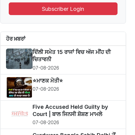
Subscriber Login
ਹੋਰ ਖ਼ਬਰਾਂ
ਦਿੱਲੀ ਸਮੇਤ 15 ਰਾਜਾਂ ਵਿਚ ਅੱਜ ਮੀਂਹ ਦੀ
ਚਿਤਾਵਨੀ
07-08-2026
⭐️ਮਾਣਕ ਮੋਤੀ⭐️
07-08-2026
Five Accused Held Guilty by
Court | ਬਾਲ ਜਿਨਸੀ ਸ਼ੋਸ਼ਣ ਮਾਮਲੇ
07-08-2026