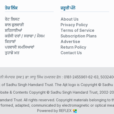
ਤੇਜ਼ ਲਿੰਕ
ਜ਼ਰੂਰੀ ਪੰਨੇ
ਰੇਟ ਲਿਸਟ
About Us
ਬਾਲ ਫੁਲਵਾੜੀ
Privacy Policy
ਸ਼ਹਿਨਾਈਆਂ
Terms of Service
ਕਰੰਸੀ ਦਰਾਂ / ਸਰਾਫਾ / ਮੌਸਮ
Subscription Plans
ਕਿਤਾਬਾਂ
Advertise
ਪਰਵਾਸੀ ਸਮਸਿਆਵਾਂ
Return Policy
ਤੁਹਾਡੇ ਖ਼ਤ
Contact Us
ਾਨੀ ਸੰਪਾਦਕ (ਸਵ:) ਡਾ: ਸਾਧੂ ਸਿੰਘ ਹਮਦਰਦ ਫ਼ੋਨ : 0181-2455961-62-63, 503
k of Sadhu Singh Hamdard Trust. The Ajit logo is Copyright © Sadhu
bsite & Contents Copyright © Sadhu Singh Hamdard Trust, 2002-20
dard Trust. All rights reserved. Copyright materials belonging to t
rformed, adapted, communicated by electromagnetic or optical means 
Powered by
REFLEX