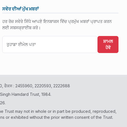
ਸਵੇਰ ਦੀਆਂ ਮੁੱਖ ਖ਼ਬਰਾਂ
ਹਰ ਰੋਜ਼ ਸਵੇਰੇ ਸਿੱਧੇ ਆਪਣੇ ਇਨਬਾਕਸ ਵਿੱਚ ਪ੍ਰਮੁੱਖ ਖ਼ਬਰਾਂ ਪ੍ਰਾਪਤ ਕਰਨ
ਲਈ ਸਬਸਕ੍ਰਾਈਬ ਕਰੋ।
ਸ਼ਾਮਲ
ਹੋਵੋ
2400, ਫੈਕਸ : 2455960, 2220593, 2222688
 Singh Hamdard Trust, 1984.
26.
he Trust may not in whole or in part be produced, reproduced,
or exhibited without the prior written consent of the Trust.