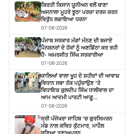
ਕਿਰਤੀ ਕਿਸਾਨ ਯੂਨੀਅਨ ਵਲੋਂ ਥਾਣਾ
ਅਜਨਾਲਾ ਮੂਹਰੇ ਝੂਠਾ ਪਰਚਾ ਦਰਜ ਕਰਨ
ਵਿਰੁੱਧ ਲਗਾਇਆ ਧਰਨਾ
07-08-2026
ਪੰਜਾਬ ਸਰਕਾਰ ਮੰਗਾਂ ਮੰਨਣ ਦੀ ਬਜਾਏ
ਪੈਨਸ਼ਨਰਾਂ ਦੇ ਹੱਕਾਂ ਨੂੰ ਅਣਡਿੱਠਾ ਕਰ ਰਹੀ
ਹੈ- ਅਮਰਜੀਤ ਸਿੰਘ ਸਰਕਾਰੀਆ
07-08-2026
ਕਾਲਿਆਂ ਵਾਲਾ ਖੂਹ ਦੇ ਸ਼ਹੀਦਾਂ ਦੀ ਆਵਾਜ਼
ਵਿਧਾਨ ਸਭਾ ਤੱਕ ਪਹੁੰਚਾਉਣ 'ਤੇ
ਵਿਧਾਇਕ ਕੁਲਦੀਪ ਸਿੰਘ ਧਾਲੀਵਾਲ ਦਾ
ਆਮ ਆਦਮੀ ਪਾਰਟੀ ਆਗੂ...
07-08-2026
ਸ੍ਰੀ ਪੰਜੋਖਰਾ ਸਾਹਿਬ 'ਚ ਗੁਰਸਿਮਰਨ
ਮੰਡ ਨਾਲ ਕਥਿਤ ਕੁੱਟਮਾਰ, ਮਾਹੌਲ
ਬਣਿਆ ਤਣਾਅਪੂਰਨ