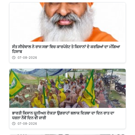
ਸੰਤ ਸੀਚੇਵਾਲ ਨੇ ਰਾਜ ਸਭਾ ਵਿਚ ਕਾਰਪੋਰੇਟ ਤੇ ਕਿਸਾਨਾਂ ਦੇ ਕਰਜ਼ਿਆਂ ਦਾ ਮੰਗਿਆ
ਹਿਸਾਬ
07-08-2026
ਭਾਰਤੀ ਕਿਸਾਨ ਯੂਨੀਅਨ ਏਕਤਾ ਉਗਰਾਹਾਂ ਬਲਾਕ ਦਿੜਬਾ ਦਾ ਦਿਨ ਰਾਤ ਦਾ
ਧਰਨਾ ਨੌਵੇਂ ਦਿਨ ਵੀ ਜਾਰੀ
07-08-2026