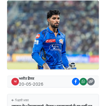
ਅਜੀਤ ਡੈਸਕ
ਅ
20-05-2026
ਪਿਛਲੀ ਖ਼ਬਰ