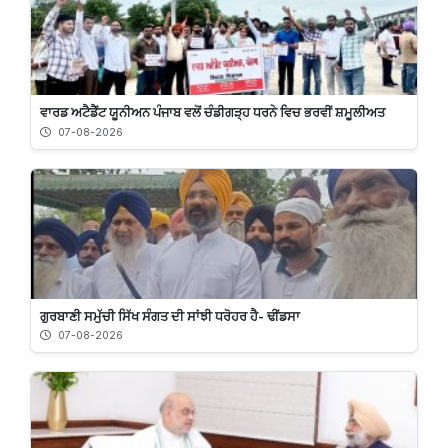
ਵਾਰਡ ਅਟੈਡੈਂਟ ਯੂਨੀਅਨ ਪੰਜਾਬ ਵਲੋਂ ਚੰਡੀਗੜ੍ਹ ਧਰਨੇ ਵਿਚ ਭਰਵੀਂ ਸ਼ਮੂਲੀਅਤ
07-08-2026
ਗੁਰਬਾਣੀ ਸਮੁੱਚੀ ਸਿੱਖ ਸੰਗਤ ਦੀ ਸਾਂਝੀ ਧਰੋਹਰ ਹੈ- ਢੀਂਡਸਾ
07-08-2026