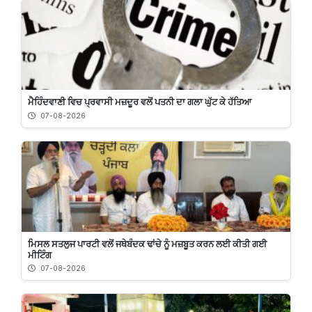
ਮੈਹਿੰਦਵਾਣੀ ਵਿਚ ਪ੍ਰਵਾਸੀ ਮਜ਼ਦੂਰ ਵਲੋਂ ਪਤਨੀ ਦਾ ਗਲਾ ਘੁੱਟ ਕੇ ਹੱਤਿਆ
07-08-2026
ਮਿਸਲ ਸਤਲੁਜ ਪਾਰਟੀ ਵਲੋਂ ਜਥੇਬੰਦਕ ਢਾਂਚੇ ਨੂੰ ਮਜ਼ਬੂਤ ਕਰਨ ਲਈ ਕੀਤੀ ਗਈ
ਮੀਟਿੰਗ
07-08-2026