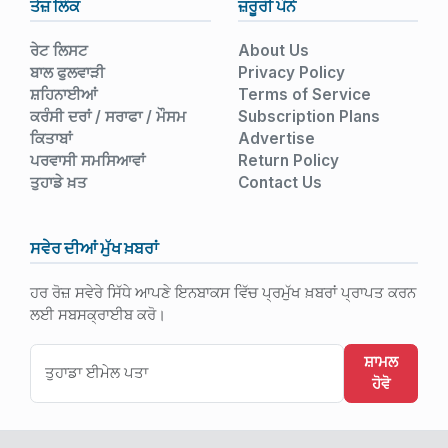
ਤੇਜ਼ ਲਿੰਕ
ਜ਼ਰੂਰੀ ਪੰਨੇ
ਰੇਟ ਲਿਸਟ
About Us
ਬਾਲ ਫੁਲਵਾੜੀ
Privacy Policy
ਸ਼ਹਿਨਾਈਆਂ
Terms of Service
ਕਰੰਸੀ ਦਰਾਂ / ਸਰਾਫਾ / ਮੌਸਮ
Subscription Plans
ਕਿਤਾਬਾਂ
Advertise
ਪਰਵਾਸੀ ਸਮਸਿਆਵਾਂ
Return Policy
ਤੁਹਾਡੇ ਖ਼ਤ
Contact Us
ਸਵੇਰ ਦੀਆਂ ਮੁੱਖ ਖ਼ਬਰਾਂ
ਹਰ ਰੋਜ਼ ਸਵੇਰੇ ਸਿੱਧੇ ਆਪਣੇ ਇਨਬਾਕਸ ਵਿੱਚ ਪ੍ਰਮੁੱਖ ਖ਼ਬਰਾਂ ਪ੍ਰਾਪਤ ਕਰਨ
ਲਈ ਸਬਸਕ੍ਰਾਈਬ ਕਰੋ।
ਸ਼ਾਮਲ
ਹੋਵੋ