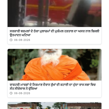
ਸਰਕਾਰੀ ਥਰਮਲਾਂ ਦੇ ਠੇਕਾ ਮੁਲਾਜ਼ਮਾਂ ਦੀ ਮੁਕੰਮਲ ਹੜਤਾਲ ਦਾ ਅਸਰ ਨਾਲ ਬਿਜਲੀ
ਉਤਪਾਦਨ ਘਟਿਆ
06-08-2026
ਰਾਸ਼ਟਰੀ ਮਾਰਗਾਂ ਦੇ ਨਿਰਮਾਣ ਦੌਰਾਨ ਰੁੱਖਾਂ ਦੀ ਕਟਾਈ ਦਾ ਮੁੱਦਾ ਰਾਜ ਸਭਾ ਵਿਚ
ਸੰਤ ਸੀਚੇਵਾਲ ਨੇ ਚੁੱਕਿਆ
06-08-2026