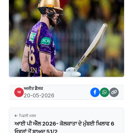
ਅਜੀਤ ਡੈਸਕ
ਅ
20-05-2026
ਪਿਛਲੀ ਖ਼ਬਰ
ਆਈ ਪੀ ਐੱਲ 2026- ਕੋਲਕਾਤਾ ਦੇ ਮੁੰਬਈ ਖਿਲਾਫ 6
ਓਵਰਾਂ ਤੋਂ ਬਾਅਦ 51/2