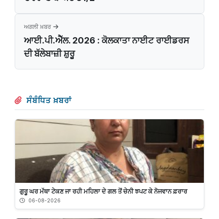
ਅਗਲੀ ਖ਼ਬਰ
ਆਈ.ਪੀ.ਐੱਲ. 2026 : ਕੋਲਕਾਤਾ ਨਾਈਟ ਰਾਈਡਰਸ
ਦੀ ਬੱਲੇਬਾਜ਼ੀ ਸ਼ੁਰੂ
ਸੰਬੰਧਿਤ ਖ਼ਬਰਾਂ
ਗੁਰੂ ਘਰ ਮੱਥਾ ਟੇਕਣ ਜਾ ਰਹੀ ਮਹਿਲਾ ਦੇ ਗਲ ਤੋਂ ਚੇਨੀ ਝਪਟ ਕੇ ਨੋਜਵਾਨ ਫ਼ਰਾਰ
06-08-2026