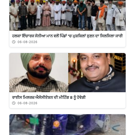
ਹਲਕਾ ਇੰਚਾਰਜ ਸੋਨੀਆ ਮਾਨ ਵਲੋਂ ਪਿੰਡਾਂ 'ਚ ਮੁਸ਼ਕਿਲਾਂ ਸੁਣਨ ਦਾ ਸਿਲਸਿਲਾ ਜਾਰੀ
06-08-2026
ਰਾਈਸ ਮਿਲਰਜ਼ ਐਸੋਸੀਏਸ਼ਨ ਦੀ ਮੀਟਿੰਗ 8 ਨੂੰ ਹੋਵੇਗੀ
06-08-2026