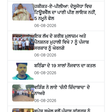
ਹਕੀਕਤ-ਏ-ਪੀਲੀਆ: ਦੇਸੂਜੋਧਾ ਵਿਚ
ਟਿਊਬਵੈੱਲ ਦਾ ਪਾਣੀ ਪੀਣ ਲਾਇਕ ਨਹੀਂ,
5 ਨਮੂਨੇ ਫੇਲ
06-08-2026
ਇਕ ਲੱਖ ਦੇ ਕਰੀਬ ਮੁਲਾਜ਼ਮ ਅਤੇ
ਪੈਨਸ਼ਨਰ ਮੁਹਾਲੀ ਵਿਖੇ 7 ਨੂੰ ਪੰਜਾਬ
ਸਰਕਾਰ ਨੂੰ ਘੇਰਨਗੇ
06-08-2026
ਬਠਿੰਡਾ ਦੇ 19 ਸਾਲਾਂ ਨੌਜਵਾਨ ਦਾ ਕਤਲ
06-08-2026
ਵੜਿੰਗ ਨੇ ਲਾਏ 'ਚੰਨੀ ਜ਼ਿੰਦਾਬਾਦ' ਦੇ
ਨਾਅਰੇ
06-08-2026
ਭੂਪੇਸ਼ ਬਘੇਲ ਵਲੋਂ ਪੰਜਾਬ ਕਾਂਗਰਸ ਨੂੰ