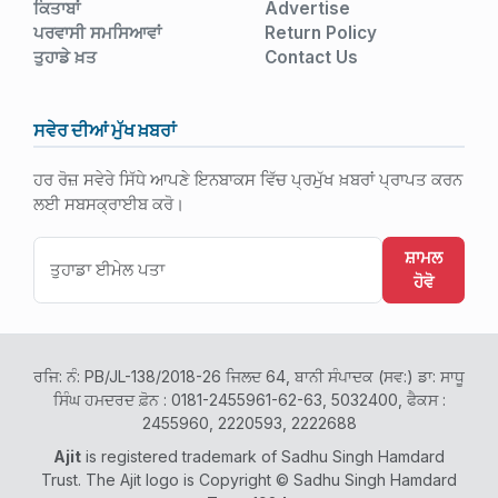
ਕਿਤਾਬਾਂ
Advertise
ਪਰਵਾਸੀ ਸਮਸਿਆਵਾਂ
Return Policy
ਤੁਹਾਡੇ ਖ਼ਤ
Contact Us
ਸਵੇਰ ਦੀਆਂ ਮੁੱਖ ਖ਼ਬਰਾਂ
ਹਰ ਰੋਜ਼ ਸਵੇਰੇ ਸਿੱਧੇ ਆਪਣੇ ਇਨਬਾਕਸ ਵਿੱਚ ਪ੍ਰਮੁੱਖ ਖ਼ਬਰਾਂ ਪ੍ਰਾਪਤ ਕਰਨ
ਲਈ ਸਬਸਕ੍ਰਾਈਬ ਕਰੋ।
ਸ਼ਾਮਲ
ਹੋਵੋ
ਰਜਿ: ਨੰ: PB/JL-138/2018-26 ਜਿਲਦ 64, ਬਾਨੀ ਸੰਪਾਦਕ (ਸਵ:) ਡਾ: ਸਾਧੂ
ਸਿੰਘ ਹਮਦਰਦ ਫ਼ੋਨ : 0181-2455961-62-63, 5032400, ਫੈਕਸ :
2455960, 2220593, 2222688
Ajit
is registered trademark of Sadhu Singh Hamdard
Trust. The Ajit logo is Copyright © Sadhu Singh Hamdard