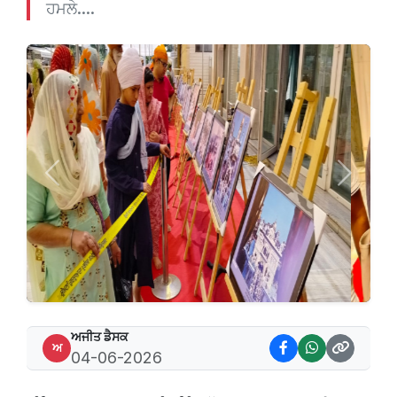
ਹਮਲੇ....
Previous
Next
ਅਜੀਤ ਡੈਸਕ
ਅ
04-06-2026