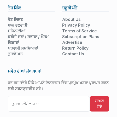
ਤੇਜ਼ ਲਿੰਕ
ਜ਼ਰੂਰੀ ਪੰਨੇ
ਰੇਟ ਲਿਸਟ
About Us
ਬਾਲ ਫੁਲਵਾੜੀ
Privacy Policy
ਸ਼ਹਿਨਾਈਆਂ
Terms of Service
ਕਰੰਸੀ ਦਰਾਂ / ਸਰਾਫਾ / ਮੌਸਮ
Subscription Plans
ਕਿਤਾਬਾਂ
Advertise
ਪਰਵਾਸੀ ਸਮਸਿਆਵਾਂ
Return Policy
ਤੁਹਾਡੇ ਖ਼ਤ
Contact Us
ਸਵੇਰ ਦੀਆਂ ਮੁੱਖ ਖ਼ਬਰਾਂ
ਹਰ ਰੋਜ਼ ਸਵੇਰੇ ਸਿੱਧੇ ਆਪਣੇ ਇਨਬਾਕਸ ਵਿੱਚ ਪ੍ਰਮੁੱਖ ਖ਼ਬਰਾਂ ਪ੍ਰਾਪਤ ਕਰਨ
ਲਈ ਸਬਸਕ੍ਰਾਈਬ ਕਰੋ।
ਸ਼ਾਮਲ
ਹੋਵੋ