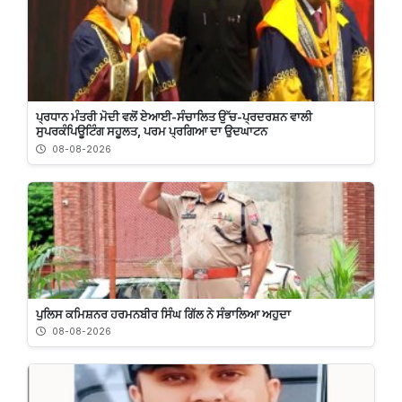
ਪ੍ਰਧਾਨ ਮੰਤਰੀ ਮੋਦੀ ਵਲੋਂ ਏਆਈ-ਸੰਚਾਲਿਤ ਉੱਚ-ਪ੍ਰਦਰਸ਼ਨ ਵਾਲੀ
ਸੁਪਰਕੰਪਿਊਟਿੰਗ ਸਹੂਲਤ, ਪਰਮ ਪ੍ਰਗਿਆ ਦਾ ਉਦਘਾਟਨ
08-08-2026
ਪੁਲਿਸ ਕਮਿਸ਼ਨਰ ਹਰਮਨਬੀਰ ਸਿੰਘ ਗਿੱਲ ਨੇ ਸੰਭਾਲਿਆ ਅਹੁਦਾ
08-08-2026