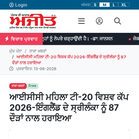
Login
ਅੱਖਰ:
S
M
L
XL
ਿਹਨਤ ਉਨ੍ਹਾਂ ਨੂੰ ਨੇਪਰੇ ਚੜ੍ਹਾਉਂਦੀ ਹੈ। -ਡਾ: ਜਾਨਸਨ
ਜੇਕਰ ਤੁਹਾਡੇ ਵਿਚ ਏ
ਵਿਚਾਰ ਪ੍ਰਵਾਹ
ਮੁੱਖ ਪੰਨਾ
ਤਾਜ਼ਾ ਖ਼ਬਰਾਂ
ਆਈਸੀਸੀ ਮਹਿਲਾ ਟੀ-20 ਵਿਸ਼ਵ ਕੱਪ 2026-ਇੰਗਲੈਂਡ ਦੇ ਸ੍ਰੀਲੰਕਾ ਨੂੰ 87
ਦੌੜਾਂ ਨਾਲ ਹਰਾਇਆ
ਪ੍ਰਕਾਸ਼ਿਤ: 13-06-2026
ਤਾਜ਼ਾ ਖ਼ਬਰਾਂ
Free
ਆਈਸੀਸੀ ਮਹਿਲਾ ਟੀ-20 ਵਿਸ਼ਵ ਕੱਪ
2026-ਇੰਗਲੈਂਡ ਦੇ ਸ੍ਰੀਲੰਕਾ ਨੂੰ 87
ਦੌੜਾਂ ਨਾਲ ਹਰਾਇਆ