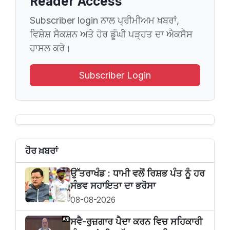
Reader Access
Subscriber login ਨਾਲ ਪ੍ਰੀਮੀਅਮ ਖ਼ਬਰਾਂ,
ਵਿਸ਼ੇਸ਼ ਸੈਕਸ਼ਨ ਅਤੇ ਹੋਰ ਡੂੰਘੀ ਪੜ੍ਹਤ ਦਾ ਐਕਸੈਸ
ਹਾਸਲ ਕਰੋ।
Subscriber Login
ਹੋਰ ਖ਼ਬਰਾਂ
ਉੱਤਰਾਖੰਡ : ਧਾਮੀ ਵਲੋਂ ਰਿਸ਼ਭ ਪੰਤ ਨੂੰ ਹਰ
ਸੰਭਵ ਸਹਾਇਤਾ ਦਾ ਭਰੋਸਾ
08-08-2026
ਸਵੈ-ਰੁਜ਼ਗਾਰ ਪੈਦਾ ਕਰਨ ਵਿਚ ਸਹਿਕਾਰੀ