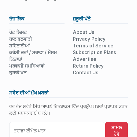
ਤੇਜ਼ ਲਿੰਕ
ਜ਼ਰੂਰੀ ਪੰਨੇ
ਰੇਟ ਲਿਸਟ
About Us
ਬਾਲ ਫੁਲਵਾੜੀ
Privacy Policy
ਸ਼ਹਿਨਾਈਆਂ
Terms of Service
ਕਰੰਸੀ ਦਰਾਂ / ਸਰਾਫਾ / ਮੌਸਮ
Subscription Plans
ਕਿਤਾਬਾਂ
Advertise
ਪਰਵਾਸੀ ਸਮਸਿਆਵਾਂ
Return Policy
ਤੁਹਾਡੇ ਖ਼ਤ
Contact Us
ਸਵੇਰ ਦੀਆਂ ਮੁੱਖ ਖ਼ਬਰਾਂ
ਹਰ ਰੋਜ਼ ਸਵੇਰੇ ਸਿੱਧੇ ਆਪਣੇ ਇਨਬਾਕਸ ਵਿੱਚ ਪ੍ਰਮੁੱਖ ਖ਼ਬਰਾਂ ਪ੍ਰਾਪਤ ਕਰਨ
ਲਈ ਸਬਸਕ੍ਰਾਈਬ ਕਰੋ।
ਸ਼ਾਮਲ
ਹੋਵੋ